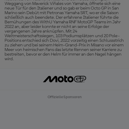
Weggang von Maverick Viñales von Yamaha, öffnete sich eine
neue Tür für den Italiener und so gab er beim Octo GP in San
Marino sein Debüt mit Petronas Yamaha SRT, wo er die Saison
schließlich auch beendete. Der erfahrene Italiener führte die
Bemühungen des WithU Yamaha RNF MotoGP Teams im Jahr
2022 an, aber leider konnte er nicht an seine Erfolge der
vergangenen Jahre anknüpfen. Mit 24
Weltmeisterschaftssiegen, 103 Podiumsplätzen und 20 Pole-
Positions entschied sich Dovi, 2022 vorzeitig einen Schlussstrich
zu ziehen und bei seinem Heim-Grand-Prix in Misano vor einem
Meer von heimischen Fans das letzte Rennen seiner Karriere zu
bestreiten, bevor er den Helm für immer an den Nagel hängen
wird.
Offizielle Sponsoren