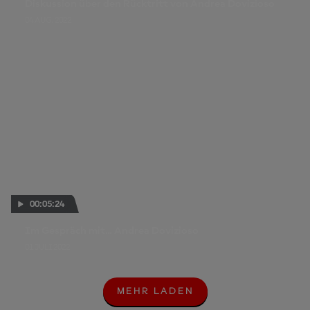
Diskussion über den Rücktritt von Andrea Dovizioso
04 AUG. 2022
00:05:24
Im Gespräch mit... Andrea Dovizioso
01 JULI 2022
MEHR LADEN
M
E