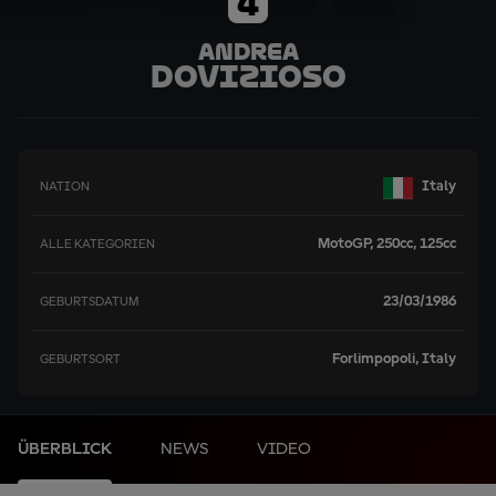
4
Andrea
Dovizioso
Italy
NATION
MotoGP, 250cc, 125cc
ALLE KATEGORIEN
23/03/1986
GEBURTSDATUM
Forlimpopoli, Italy
GEBURTSORT
ÜBERBLICK
NEWS
VIDEO