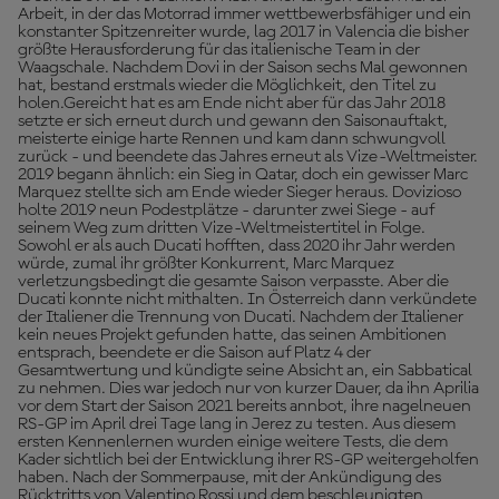
Arbeit, in der das Motorrad immer wettbewerbsfähiger und ein
konstanter Spitzenreiter wurde, lag 2017 in Valencia die bisher
größte Herausforderung für das italienische Team in der
Waagschale. Nachdem Dovi in der Saison sechs Mal gewonnen
hat, bestand erstmals wieder die Möglichkeit, den Titel zu
holen.Gereicht hat es am Ende nicht aber für das Jahr 2018
setzte er sich erneut durch und gewann den Saisonauftakt,
meisterte einige harte Rennen und kam dann schwungvoll
zurück - und beendete das Jahres erneut als Vize-Weltmeister.
2019 begann ähnlich: ein Sieg in Qatar, doch ein gewisser Marc
Marquez stellte sich am Ende wieder Sieger heraus. Dovizioso
holte 2019 neun Podestplätze - darunter zwei Siege - auf
seinem Weg zum dritten Vize-Weltmeistertitel in Folge.
Sowohl er als auch Ducati hofften, dass 2020 ihr Jahr werden
würde, zumal ihr größter Konkurrent, Marc Marquez
verletzungsbedingt die gesamte Saison verpasste. Aber die
Ducati konnte nicht mithalten. In Österreich dann verkündete
der Italiener die Trennung von Ducati. Nachdem der Italiener
kein neues Projekt gefunden hatte, das seinen Ambitionen
entsprach, beendete er die Saison auf Platz 4 der
Gesamtwertung und kündigte seine Absicht an, ein Sabbatical
zu nehmen. Dies war jedoch nur von kurzer Dauer, da ihn Aprilia
vor dem Start der Saison 2021 bereits annbot, ihre nagelneuen
RS-GP im April drei Tage lang in Jerez zu testen. Aus diesem
ersten Kennenlernen wurden einige weitere Tests, die dem
Kader sichtlich bei der Entwicklung ihrer RS-GP weitergeholfen
haben. Nach der Sommerpause, mit der Ankündigung des
Rücktritts von Valentino Rossi und dem beschleunigten