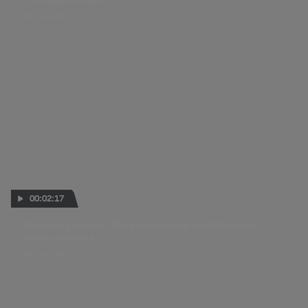
Pressekonferenz
08 JUNI 2023
00:02:17
Dovi die Legende: Die denkwürdigsten Momente
seiner Karriere
02 JUNI 2023