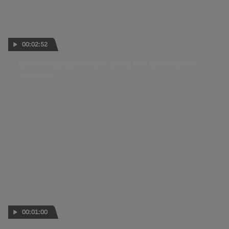
00:02:52
Ein "bewegender" letzter Grand Prix für Dovizioso
04 SEPT. 2022
00:01:00