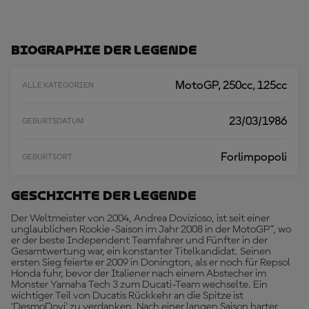
H
R
L
A
Biographie Der Legende
D
E
N
MotoGP, 250cc, 125cc
ALLE KATEGORIEN
23/03/1986
GEBURTSDATUM
Forlimpopoli
GEBURTSORT
Geschichte Der Legende
Der Weltmeister von 2004, Andrea Dovizioso, ist seit einer
unglaublichen Rookie-Saison im Jahr 2008 in der MotoGP™, wo
er der beste Independent Teamfahrer und Fünfter in der
Gesamtwertung war, ein konstanter Titelkandidat. Seinen
ersten Sieg feierte er 2009 in Donington, als er noch für Repsol
Honda fuhr, bevor der Italiener nach einem Abstecher im
Monster Yamaha Tech 3 zum Ducati-Team wechselte. Ein
wichtiger Teil von Ducatis Rückkehr an die Spitze ist
'DesmoDovi' zu verdanken. Nach einer langen Saison harter