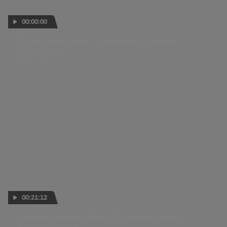
00:00:00
"Er war wie ein Sohn" - Doviziosos rührendes
Wiedersehen
26 JULI 2023
00:21:12
Dovizioso, die neue MotoGP™-Legende: Sonder-