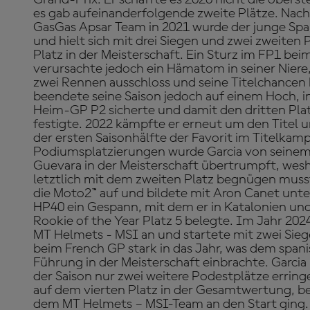
es gab aufeinanderfolgende zweite Plätze. Na
GasGas Apsar Team in 2021 wurde der junge Spa
und hielt sich mit drei Siegen und zwei zweiten
Platz in der Meisterschaft. Ein Sturz im FP1 be
verursachte jedoch ein Hämatom in seiner Niere,
zwei Rennen ausschloss und seine Titelchancen
beendete seine Saison jedoch auf einem Hoch, i
Heim-GP P2 sicherte und damit den dritten Plat
festigte. 2022 kämpfte er erneut um den Titel u
der ersten Saisonhälfte der Favorit im Titelkamp
Podiumsplatzierungen wurde Garcia von seine
Guevara in der Meisterschaft übertrumpft, wesh
letztlich mit dem zweiten Platz begnügen musst
die Moto2™ auf und bildete mit Aron Canet unt
HP40 ein Gespann, mit dem er in Katalonien u
Rookie of the Year Platz 5 belegte. Im Jahr 202
MT Helmets - MSI an und startete mit zwei Sie
beim French GP stark in das Jahr, was dem spani
Führung in der Meisterschaft einbrachte. Garci
der Saison nur zwei weitere Podestplätze errin
auf dem vierten Platz in der Gesamtwertung, be
dem MT Helmets – MSI-Team an den Start ging.