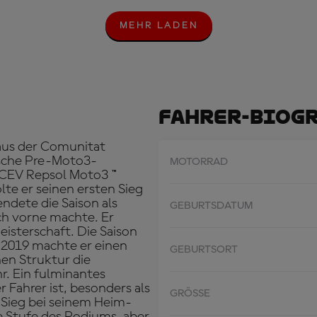
MEHR LADEN
M
E
H
R
L
A
D
Fahrer-Biog
E
N
aus der Comunitat
ische Pre-Moto3-
MOTORRAD
 CEV Repsol Moto3 ™
te er seinen ersten Sieg
ndete die Saison als
GEBURTSDATUM
ach vorne machte. Er
isterschaft. Die Saison
 2019 machte er einen
GEBURTSORT
hen Struktur die
hr. Ein fulminantes
 Fahrer ist, besonders als
GRÖSSE
 Sieg bei seinem Heim-
te Stufe des Podiums, aber