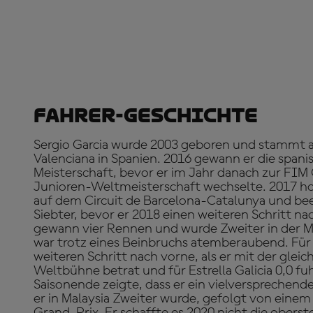
Fahrer-Geschichte
Sergio Garcia wurde 2003 geboren und stammt 
Valenciana in Spanien. 2016 gewann er die span
Meisterschaft, bevor er im Jahr danach zur FIM
Junioren-Weltmeisterschaft wechselte. 2017 hol
auf dem Circuit de Barcelona-Catalunya und bee
Siebter, bevor er 2018 einen weiteren Schritt n
gewann vier Rennen und wurde Zweiter in der Me
war trotz eines Beinbruchs atemberaubend. Für
weiteren Schritt nach vorne, als er mit der gleic
Weltbühne betrat und für Estrella Galicia 0,0 fu
Saisonende zeigte, dass er ein vielversprechender
er in Malaysia Zweiter wurde, gefolgt von einem
Grand-Prix. Er schaffte es 2020 nicht die obers