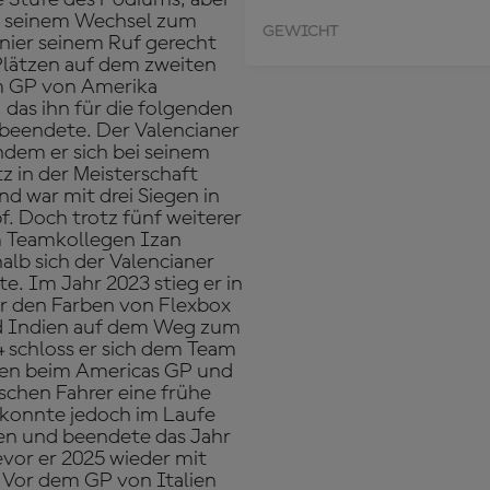
ch seinem Wechsel zum
GEWICHT
nier seinem Ruf gerecht
 Plätzen auf dem zweiten
im GP von Amerika
 das ihn für die folgenden
 beendete. Der Valencianer
ndem er sich bei seinem
z in der Meisterschaft
nd war mit drei Siegen in
f. Doch trotz fünf weiterer
m Teamkollegen Izan
alb sich der Valencianer
e. Im Jahr 2023 stieg er in
er den Farben von Flexbox
nd Indien auf dem Weg zum
4 schloss er sich dem Team
gen beim Americas GP und
schen Fahrer eine frühe
a konnte jedoch im Laufe
gen und beendete das Jahr
vor er 2025 wieder mit
 Vor dem GP von Italien