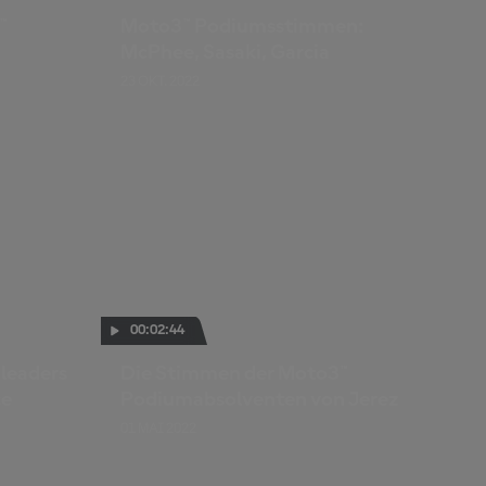
™
Moto3™ Podiumsstimmen:
McPhee, Sasaki, Garcia
23 OKT. 2022
00:02:44
 leaders
Die Stimmen der Moto3™
ce
Podiumabsolventen von Jerez
01 MAI 2022