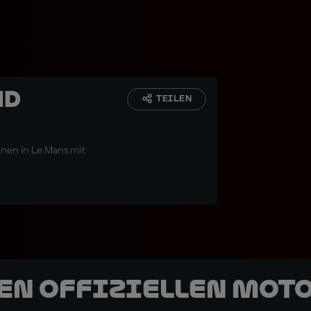
nd
TEILEN
nnen in Le Mans mit
den offiziellen Mot