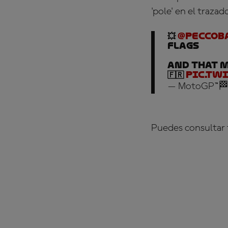
'pole' en el trazad
💥
@peccob
flags
And that 
🇫🇷
pic.tw
— MotoGP™🏁
Puedes consultar 