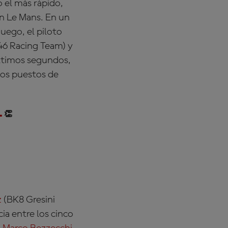
o el más rápido,
en Le Mans. En un
uego, el piloto
6 Racing Team) y
últimos segundos,
 los puestos de
1
👏
z
(BK8 Gresini
a entre los cinco