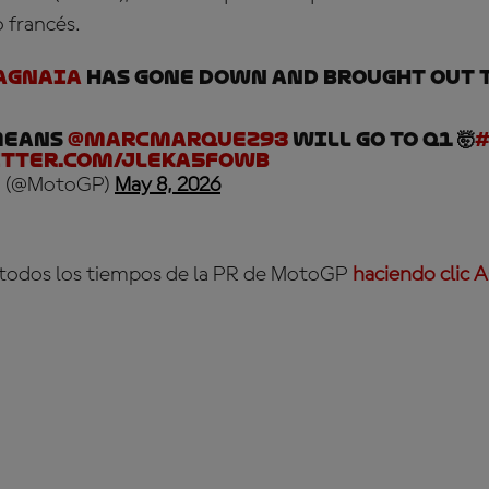
o francés.
agnaia
has gone down and brought out 
means
@marcmarquez93
will go to Q1 🤯
itter.com/JlekA5FOwB
 (@MotoGP)
May 8, 2026
todos los tiempos de la PR de MotoGP
haciendo clic