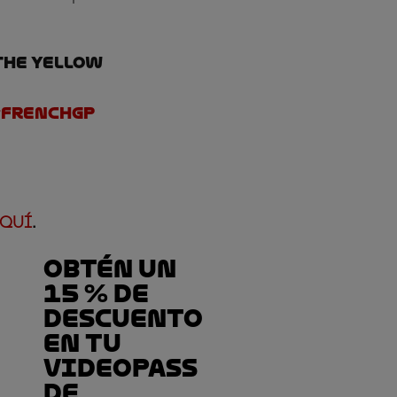
the yellow
#FrenchGP
 AQUÍ
.
Obtén un
15 % de
descuento
en tu
VideoPass
de