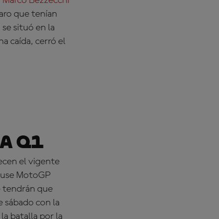
,
Marco Bezzecchi
ro que tenían
e situó en la
a caída, cerró el
a Q1
ecen el vigente
ouse MotoGP
e tendrán que
e sábado con la
a batalla por la