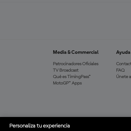
Media & Commercial
Ayuda
Patrocinadores Oficiales
Contac
TV Broadcast
FAQ
Qué es TimingPass™
Únete 
MotoGP™ Apps
Descarga la aplicación
oficial de MotoGP™
Personaliza tu experiencia