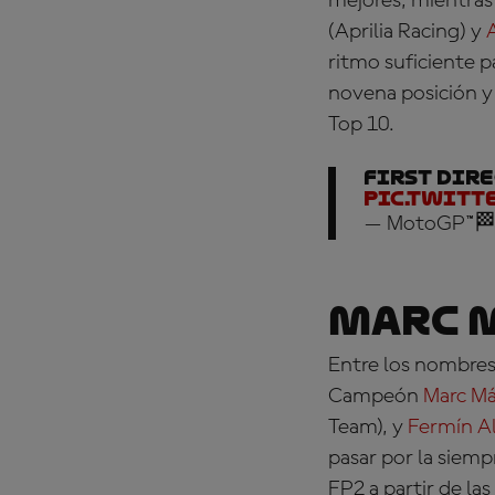
mejores, mientras
(Aprilia Racing) y
ritmo suficiente p
novena posición 
Top 10.
First dire
pic.twitt
— MotoGP™🏁
Marc M
Entre los nombres 
Campeón
Marc M
Team), y
Fermín A
pasar por la siemp
FP2 a partir de la