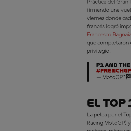
Práctica del Gran 
firmando una vuel
viernes donde cada
francés logró imp
Francesco Bagnai
que completaron el
privilegio.
P1 and the
#FrenchG
— MotoGP™🏁
El Top 
La pelea por el To
Racing MotoGP) 