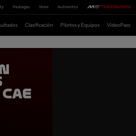
ity
Packages
Store
Authentics
ultados
Clasificación
Pilotos y Equipos
VideoPass
en
s
 cae