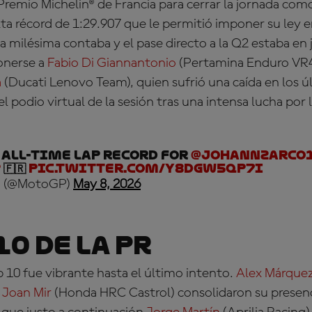
Premio Michelin® de Francia para cerrar la jornada com
ta récord de 1:29.907 que le permitió imponer su ley 
 milésima contaba y el pase directo a la Q2 estaba en j
onerse a
Fabio Di Giannantonio
(Pertamina Enduro VR4
a
(Ducati Lenovo Team), quien sufrió una caída en los 
 podio virtual de la sesión tras una intensa lucha por
 ALL-TIME LAP RECORD for
@johannzarco
P
🇫🇷
pic.twitter.com/y8dgW5qP7I
 (@MotoGP)
May 8, 2026
10 de la PR
p 10 fue vibrante hasta el último intento.
Alex Márque
y
Joan Mir
(Honda HRC Castrol) consolidaron su presenci