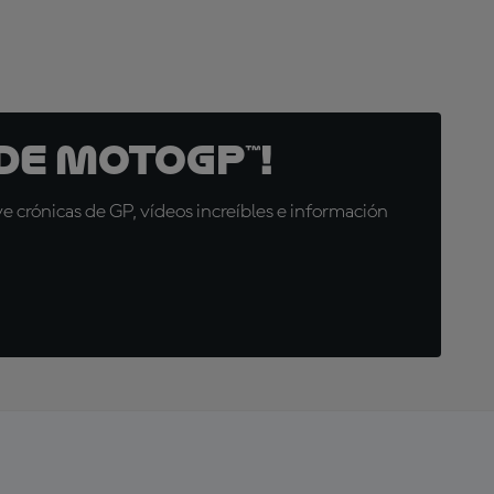
de MotoGP™!
 crónicas de GP, vídeos increíbles e información