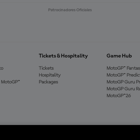
Patrocinadores Oficiales
Tickets & Hospitality
Game Hub
to
Tickets
MotoGP™ Fantas
Hospitality
MotoGP™ Predic
a MotoGP™
Packages
MotoGP Guru Pr
MotoGP Guru Ra
MotoGP™26