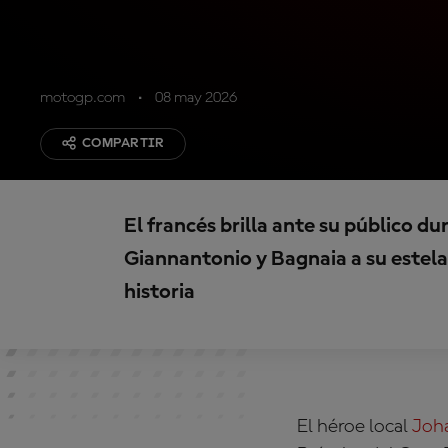
motogp.com
08 may 2026
COMPARTIR
El francés brilla ante su público d
Giannantonio y Bagnaia a su estela
historia
El héroe local
Joh