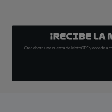
¡Recibe la
Crea ahora una cuenta de MotoGP™ y accede a con