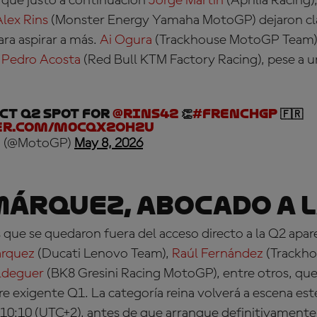
 que justo a continuación
Jorge Martín
(Aprilia Racing)
Alex Rins
(Monster Energy Yamaha MotoGP) dejaron cla
ara aspirar a más.
Ai Ogura
(Trackhouse MotoGP Team) s
y
Pedro Acosta
(Red Bull KTM Factory Racing), pese a un
ct Q2 spot for
@rins42
👏
#FrenchGP
🇫🇷
er.com/M0cqx2oH2u
 (@MotoGP)
May 8, 2026
árquez, abocado a l
que se quedaron fuera del acceso directo a la Q2 apar
árquez
(Ducati Lenovo Team),
Raúl Fernández
(Trackh
ldeguer
(BK8 Gresini Racing MotoGP), entre otros, qu
re exigente Q1. La categoría reina volverá a escena est
s 10:10 (UTC+2), antes de que arranque definitivamente l