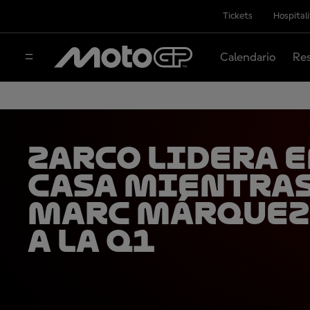
Tickets
Hospital
Calendario
Res
Zarco lidera 
casa mientra
Marc Márquez
a la Q1