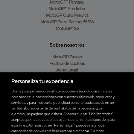
MotoGP™ Fantasy
MotoGP™ Predictor
MotoGP Guru Predict
MotoGP Guru Racing 25/26
MotoGP™26
Sobre nosotros
MotoGP Group
Política de cookies
Aviso Legal
Política de privacidad
Personaliza tu experiencia
Política de compra
Dorna y sus proveedores utilizan cookies y tecnologías similares
para medir tus interacciones con nuestros sitios web, productos y
servicios, y para mostrarte publicidad personalizada basada en un
Descarga la aplicación oficial de MotoGP™
perfil elaborado a partir de tus hábitos de navegación (por
ejemplo, las páginas que visitas). Al hacer clic en "Habilitar todas",
aceptas que nuestras cookies se almacenen en tu dispositivo para
esos fines. Al hacer clic en "Personalizar" puedes elegir qué
categorías de cookies prefieres activar o rechazar. Siempre