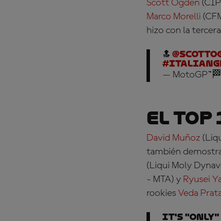
Scott Ogden
(CIP
Marco Morelli
(CFM
hizo con la tercera
🔝
@ScottO
#ItalianG
— MotoGP™🏁
El Top 
David Muñoz
(Liq
también demostrar
(Liqui Moly Dynav
- MTA)
y
Ryusei 
rookies
Veda Prat
It's "only"