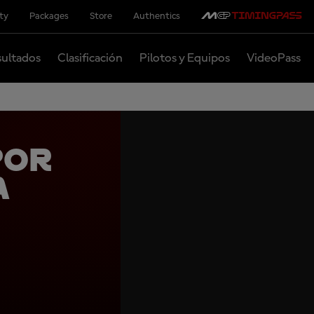
ity
Packages
Store
Authentics
ultados
Clasificación
Pilotos y Equipos
VideoPass
por
a