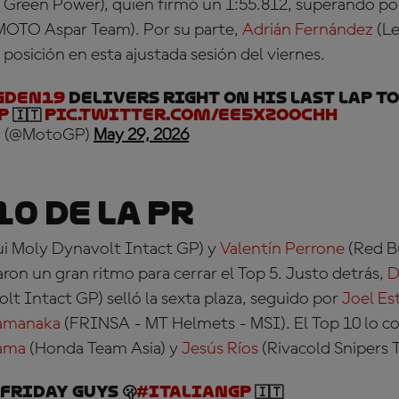
 Green Power)
, quien firmó un 1:55.812, superando po
OTO Aspar Team)
. Por su parte,
Adrián Fernández
(Le
 posición en esta ajustada sesión del viernes.
gden19
delivers right on his last lap to
P
🇮🇹
pic.twitter.com/eE5XZoOCHH
 (@MotoGP)
May 29, 2026
10 de la PR
ui Moly Dynavolt Intact GP)
y
Valentín Perrone
(Red B
on un gran ritmo para cerrar el Top 5. Justo detrás,
D
olt Intact GP)
selló la sexta plaza, seguido por
Joel Es
Yamanaka
(FRINSA - MT Helmets - MSI)
. El Top 10 lo 
ama
(Honda Team Asia)
y
Jesús Ríos
(Rivacold Snipers 
 Friday guys 🫢
#ItalianGP
🇮🇹