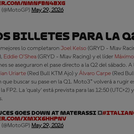
er.com/nMnfbn4bxG
 (@MotoGP)
May 29, 2026
s billetes para la Q
4 mejores lo completaron
Joel Kelso
(GRYD - Mlav Raci
)
,
Eddie O’Shea
(GRYD - Mlav Racing)
y el líder
Máximo
nes se aseguraron el pase directo a la Q2 del sábado. A 
ian Uriarte
(Red Bull KTM Ajo) y
Álvaro Carpe
(Red Bul
 que buscar su pase en la Q1. Moto3™ volverá a rugir e
la FP2. La 'qualy' está prevista para las 12:50 (UTC+2)
s.
ces goes down at Materassi 💥
#Italian
er.com/XmXX6hhPNV
 (@MotoGP)
May 29, 2026