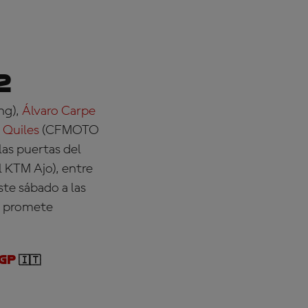
2
ng)
,
Álvaro Carpe
 Quiles
(CFMOTO
las puertas del
l KTM Ajo)
, entre
ste sábado a las
 y promete
GP
🇮🇹