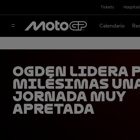
Tickets
Hospital
Calendario
Res
Ogden lidera 
milésimas un
jornada muy
apretada