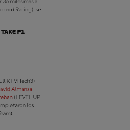
r 36 milésimas a
opard Racing)
se
 take P1
ull KTM Tech3)
avid Almansa
teban
(LEVEL UP
completaron los
Team)
.