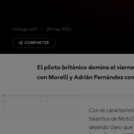
motogp.com
29 may 2026
COMPARTIR
El piloto británico domina el vier
con Morelli y Adrián Fernández co
Con el caracterís
talentos de Moto3
dejando claro que l