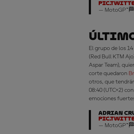
pic.twitt
— MotoGP™🏁
Último
El grupo de los 1
(Red Bull KTM Ajo
Aspar Team)
, quie
corte quedaron
Br
otros, que tendrán
08:40 (UTC+2) con 
emociones fuerte
Adrian Cru
pic.twitt
— MotoGP™🏁