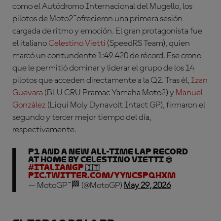
como el Autódromo Internacional del Mugello, los
pilotos de Moto2™ofrecieron una primera sesión
cargada de ritmo y emoción. El gran protagonista fue
el italiano
Celestino Vietti
(SpeedRS Team)
, quien
marcó un contundente 1:49.420 de récord. Ese crono
que le permitió dominar y liderar el grupo de los 14
pilotos que acceden directamente a la Q2. Tras él,
Izan
Guevara
(BLU CRU Pramac Yamaha Moto2)
y
Manuel
González
(Liqui Moly Dynavolt Intact GP)
, firmaron el
segundo y tercer mejor tiempo del día,
respectivamente.
P1 and a new all-time lap record
at home by Celestino Vietti 😎
#ItalianGP
🇮🇹
pic.twitter.com/yYncSpqhxM
— MotoGP™🏁 (@MotoGP)
May 29, 2026