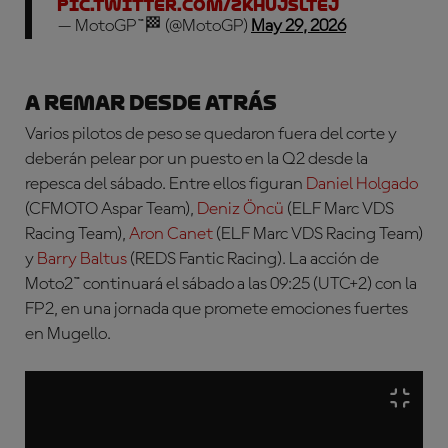
pic.twitter.com/ZkHUJslteJ
— MotoGP™🏁 (@MotoGP)
May 29, 2026
A remar desde atrás
Varios pilotos de peso se quedaron fuera del corte y
deberán pelear por un puesto en la Q2 desde la
repesca del sábado. Entre ellos figuran
Daniel Holgado
(CFMOTO Aspar Team),
Deniz Öncü
(ELF Marc VDS
Racing Team),
Aron Canet
(ELF Marc VDS Racing Team)
y
Barry Baltus
(REDS Fantic Racing)
. La acción de
Moto2™ continuará el sábado a las 09:25 (UTC+2) con la
FP2, en una jornada que promete emociones fuertes
en Mugello.