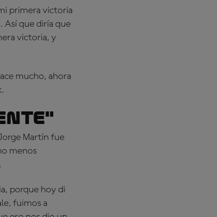
i primera victoria
 Así que diría que
era victoria, y
 hace mucho, ahora
k.
iente"
 Jorge Martín fue
cho menos
.
gia, porque hoy di
ale, fuimos a