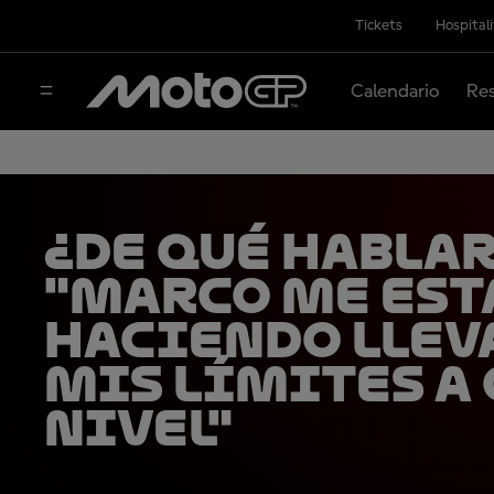
Tickets
Hospital
Calendario
Res
¿DE QUÉ HABLAR
"Marco me est
haciendo llev
mis límites a
nivel"