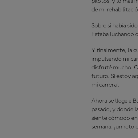
pilotos, y lo más
de mi rehabilitaci
Sobre si había si
Estaba luchando c
Y finalmente, la c
impulsando mi carr
disfruté mucho. Q
futuro. Si estoy a
mi carrera".
Ahora se llega a 
pasado, y donde l
siente cómodo en t
semana: ¡un reto c