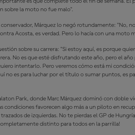
 importante es que completé todo el fin de semana. El 
ón sobre la moto no fue malo".
do conservador, Márquez lo negó rotundamente: "No, no
ontra Acosta, es verdad. Pero lo hacía con una moto m
uestión sobre su carrera: "Si estoy aquí, es porque quie
era. No es que esté disfrutando este año, pero el año 
uiero intentarlo. Pero veremos cómo está mi condición 
quí no es para luchar por el título o sumar puntos, es pa
Balaton Park, donde Marc Márquez dominó con doble vic
as condiciones favorecen algo más a un piloto en recu
razados de izquierdas. No te pierdas el GP de Hungría
ompletamente distinto para todos en la parrilla!