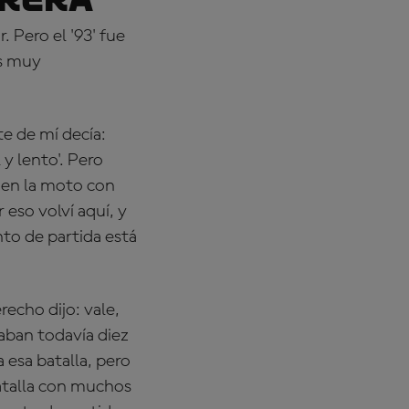
 Pero el '93' fue
es muy
e de mí decía:
y lento'. Pero
s en la moto con
 eso volví aquí, y
nto de partida está
recho dijo: vale,
aban todavía diez
 esa batalla, pero
batalla con muchos