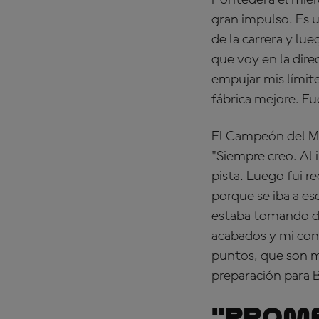
Pontedera el miérc
gran impulso. Es u
de la carrera y lu
que voy en la dir
empujar mis límit
fábrica mejore. Fue
El Campeón del Mu
"Siempre creo. Al i
pista. Luego fui r
porque se iba a es
estaba tomando de
acabados y mi cond
puntos, que son 
preparación para B
"Prome