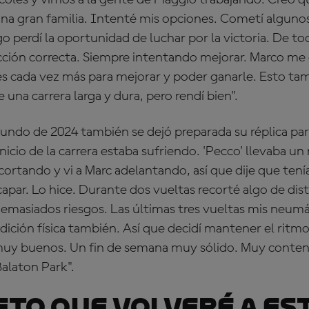
oles y vimos a la gente de Piaggio trabajando. Creo q
na gran familia. Intenté mis opciones. Cometí algunos e
ego perdí la oportunidad de luchar por la victoria. De t
ección correcta. Siempre intentando mejorar. Marco me
es cada vez más para mejorar y poder ganarle. Esto ta
 una carrera larga y dura, pero rendí bien".
ndo de 2024 también se dejó preparada su réplica par
nicio de la carrera estaba sufriendo. 'Pecco' llevaba un
ecortando y vi a Marc adelantando, así que dije que tení
capar. Lo hice. Durante dos vueltas recorté algo de dis
masiados riesgos. Las últimas tres vueltas mis neumá
ición física también. Así que decidí mantener el ritmo
muy buenos. Un fin de semana muy sólido. Muy conten
alaton Park".
to que volveré a es