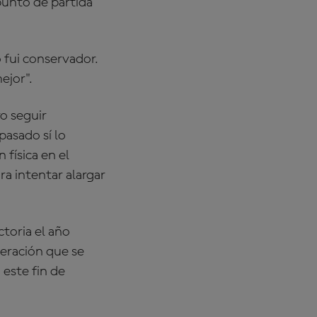
punto de partida
 fui conservador.
ejor".
ro seguir
pasado sí lo
física en el
ra intentar alargar
toria el año
peración que se
 este fin de