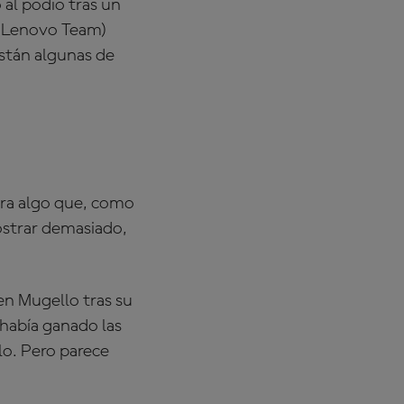
 al podio tras un
 Lenovo Team)
están algunas de
era algo que, como
ostrar demasiado,
en Mugello tras su
 había ganado las
lo. Pero parece