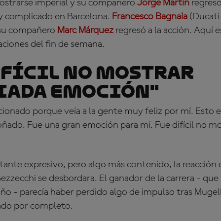
mostrarse imperial y su compañero
Jorge Martín
regresó
y complicado en Barcelona.
Francesco Bagnaia
(Ducati
y su compañero
Marc Márquez
regresó a la acción. Aquí 
aciones del fin de semana.
ifícil no mostrar
iada emoción"
onado porque veía a la gente muy feliz por mí. Esto 
soñado. Fue una gran emoción para mí. Fue difícil no m
nte expresivo, pero algo más contenido, la reacción 
Bezzecchi se desbordara. El ganador de la carrera - que
año - parecía haber perdido algo de impulso tras Mugel
ado por completo.