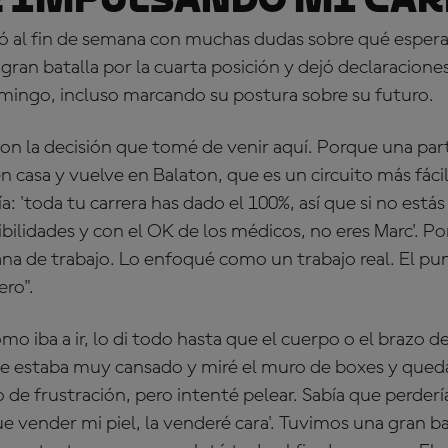
 al fin de semana con muchas dudas sobre qué esperar.
 gran batalla por la cuarta posición y dejó declaracion
omingo, incluso marcando su postura sobre su futuro.
on la decisión que tomé de venir aquí. Porque una part
 casa y vuelve en Balaton, que es un circuito más fácil 
a: 'toda tu carrera has dado el 100%, así que si no está
ilidades y con el OK de los médicos, no eres Marc'. Por
na de trabajo. Lo enfoqué como un trabajo real. El pu
ero".
o iba a ir, lo di todo hasta que el cuerpo o el brazo de
e estaba muy cansado y miré el muro de boxes y qued
 de frustración, pero intenté pelear. Sabía que perdería
ue vender mi piel, la venderé cara'. Tuvimos una gran 