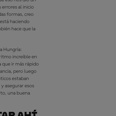
ue eso nos dio un
rrores al inicio
odas formas, creo
 está haciendo
mbién hace que la
a Hungría:
 ritmo increíble en
a que ir más rápido
tancia, pero luego
ticos estaban
 y asegurar esos
to, una buena
tar ahí