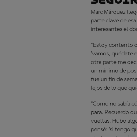
Marc Márquez llegó
parte clave de esa
interesantes el d
"Estoy contento c
'vamos, quédate en
otra parte me decí
un mínimo de posib
fue un fin de sema
lejos de lo que qui
"Como no sabía cóm
para. Recuerdo qu
vueltas. Hubo algo
pensé: 'si tengo q