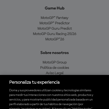
Game Hub
MotoGP™ Fantasy
MotoGP™ Predictor
MotoGP Guru Predict
MotoGP Guru Racing 25/26
MotoGP™26
Sobre nosotros
MotoGP Group
Política de cookies
Aviso Legal
Política de privacidad
Personaliza tu experiencia
Política de compra
Dorna y sus proveedores utilizan cookies y tecnologías similares
para medir tus interacciones con nuestros sitios web, productos y
servicios, y para mostrarte publicidad personalizada basada en un
Descarga la aplicación oficial de MotoGP™
perfil elaborado a partir de tus hábitos de navegación (por
ejemplo, las páginas que visitas). Al hacer clic en "Habilitar todas",