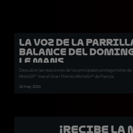
La voz de la parrilla
balance del domin
Le Mans
Descubre las reacciones de los principales protagonistas de 
MotoGP™ tras el Gran Premio Michelin® de Francia
10 may 2026
¡Recibe la