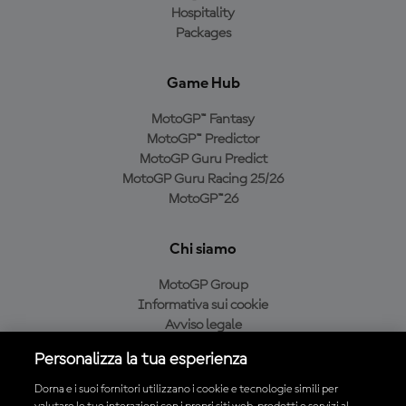
Hospitality
Packages
Game Hub
MotoGP™ Fantasy
MotoGP™ Predictor
MotoGP Guru Predict
MotoGP Guru Racing 25/26
MotoGP™26
Chi siamo
MotoGP Group
Informativa sui cookie
Avviso legale
Informativa sulla privacy
Personalizza la tua esperienza
Condizioni di acquisto
Dorna e i suoi fornitori utilizzano i cookie e tecnologie simili per