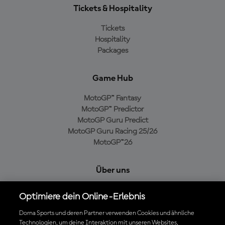
Tickets & Hospitality
Tickets
Hospitality
Packages
Game Hub
MotoGP™ Fantasy
MotoGP™ Predictor
MotoGP Guru Predict
MotoGP Guru Racing 25/26
MotoGP™26
Über uns
MotoGP Group
Optimiere dein Online-Erlebnis
Cookie-Richtlinien
Geschäftsbedingungen
Dorna Sports und deren Partner verwenden Cookies und ähnliche
Technologien, um deine Interaktion mit unseren Websites,
Datenschutzrichtlinien