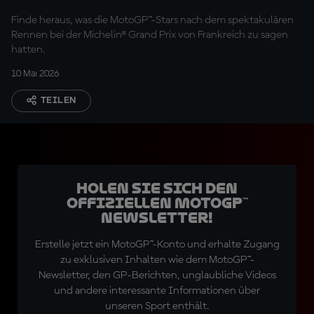
Sonntag
Finde heraus, was die MotoGP™-Stars nach dem spektakulären
Rennen bei der Michelin® Grand Prix von Frankreich zu sagen
hatten.
10 Mai 2026
TEILEN
Holen Sie sich den
offiziellen MotoGP™
Newsletter!
Erstelle jetzt ein MotoGP™-Konto und erhalte Zugang
zu exklusiven Inhalten wie dem MotoGP™-
Newsletter, den GP-Berichten, unglaubliche Videos
und andere interessante Informationen über
unseren Sport enthält.