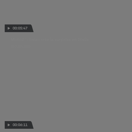
00:05:47
Moto2™ : Salac crée la surprise en Italie
20 JUIN 2025
00:06:11