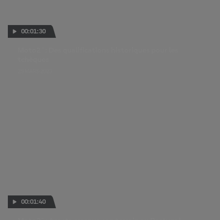
00:01:30
Moto2™ : Des qualifications historiques pour les
tchèques
25 MARS 2023
00:01:40