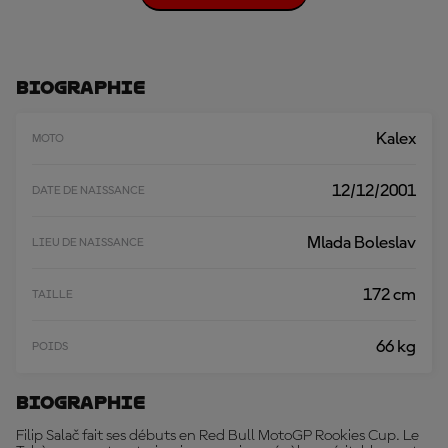
H
A
R
G
E
Biographie
R
P
L
Kalex
MOTO
U
S
12/12/2001
DATE DE NAISSANCE
Mlada Boleslav
LIEU DE NAISSANCE
172 cm
TAILLE
66 kg
POIDS
Biographie
Filip Salač fait ses débuts en Red Bull MotoGP Rookies Cup. Le