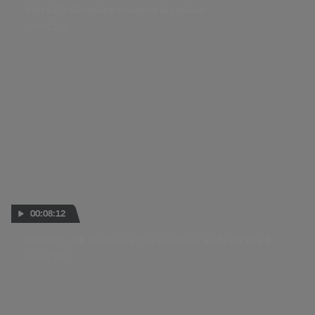
Moto2™ : González annonce la couleur
09 MAI 2025
00:08:12
Moto2™ - GP de France : les premiers mots du Top 3
14 MAI 2023