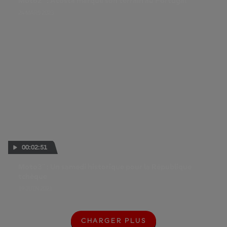
Moto2™ : Acosta marque son terrain au Portugal
24 MARS 2023
00:02:51
Moto3™ : Un samedi historique pour la République
tchèque
19 JUIN 2021
CHARGER PLUS
C