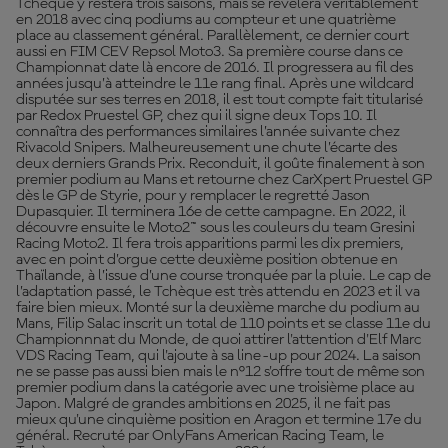
Tchèque y restera trois saisons, mais se révèlera véritablement
en 2018 avec cinq podiums au compteur et une quatrième
place au classement général. Parallèlement, ce dernier court
aussi en FIM CEV Repsol Moto3. Sa première course dans ce
Championnat date là encore de 2016. Il progressera au fil des
années jusqu’à atteindre le 11e rang final. Après une wildcard
disputée sur ses terres en 2018, il est tout compte fait titularisé
par Redox Pruestel GP, chez qui il signe deux Tops 10. Il
connaîtra des performances similaires l’année suivante chez
Rivacold Snipers. Malheureusement une chute l’écarte des
deux derniers Grands Prix. Reconduit, il goûte finalement à son
premier podium au Mans et retourne chez CarXpert Pruestel GP
dès le GP de Styrie, pour y remplacer le regretté Jason
Dupasquier. Il terminera 16e de cette campagne. En 2022, il
découvre ensuite le Moto2™ sous les couleurs du team Gresini
Racing Moto2. Il fera trois apparitions parmi les dix premiers,
avec en point d’orgue cette deuxième position obtenue en
Thaïlande, à l’issue d’une course tronquée par la pluie. Le cap de
l’adaptation passé, le Tchèque est très attendu en 2023 et il va
faire bien mieux. Monté sur la deuxième marche du podium au
Mans, Filip Salac inscrit un total de 110 points et se classe 11e du
Championnnat du Monde, de quoi attirer l'attention d'Elf Marc
VDS Racing Team, qui l'ajoute à sa line-up pour 2024. La saison
ne se passe pas aussi bien mais le n°12 s'offre tout de même son
premier podium dans la catégorie avec une troisième place au
Japon. Malgré de grandes ambitions en 2025, il ne fait pas
mieux qu'une cinquième position en Aragon et termine 17e du
général. Recruté par OnlyFans American Racing Team, le