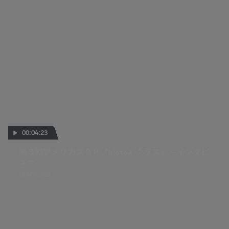
00:04:23
第３戦アメリカズＧＰ『Moto2™クラス』～インタビ
ュー
15 APR 2023