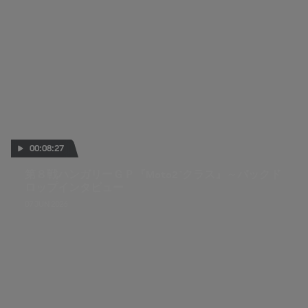
00:08:27
第８戦ハンガリーＧＰ『Moto2™クラス』～バックド
ロップインタビュー
07 JUN 2026