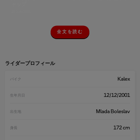
ャップ
19 JUN 2021
全文を読む
全
文
を
読
む
ライダープロフィール
Kalex
バイク
12/12/2001
生年月日
Mlada Boleslav
出生地
172 cm
身長