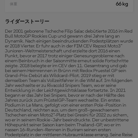
66 kg
体重
ライダーストーリー
Der 2001 geborene Tscheche Filip Salac debütierte 2016 im Red
Bull MotoGP Rookies Cup und gewann drei Jahre lang an
Dynamik. Nach einigen beeindruckenden Podestplätzen wurde
er 2018 Vierter. Er fuhr auch in der FIM CEV Repsol Moto3™
Junioren-Weltmeisterschaft und erzielte dort 2016 einen
Punkt, bevor er 2017 trotz einiger Genesungsrobleme nach
einem Beinbruch in der Saisonmitte erneut solide Fortschritte
zeigte. 2018 belegte er im CEV den 11. Gesamtrang und gab
bei seinem Heimrennen in Brünn mit Redox Pruestel GP sein
Grand-Prix-Debüt als Wildcard-Pilot. 2019 stieg er mit
demselben Team als Vollzeitfahrer in die WM auf. Im folgenden
Jahr wechselte er zu Rivacold Snipers Team, wo er seine
Entwicklung in der Leichtgewichtsklasse fortsetzte. In 2021
begann er das Jahr bei Snipers, bevor er nach der Hälfte des
Jahres zurück zum PrüstelGP-Team wechselte. Ein erstes
Podium in Le Mans, gefolgt von einer ersten Pole-Position in
Deutschland, reichten aus, um dem groß-gewachsenem
Tschechen einen Moto2™-Platz bei Gresini für 2022 zu sichern,
wo er in seinem Rookie-Jahr beeindruckte. Der unbestrittene
Höhepunkt seiner Saison kam beim Thailand-GP, wo er im
nassen 16-Runden-Rennen in Buriram seinen ersten
Podestplatz in der mittleren Hubraumklasse errang. Seine Reise