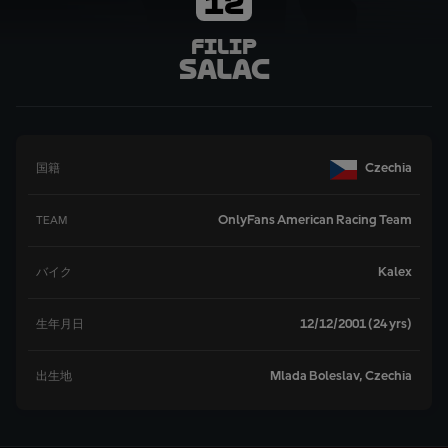
12
Filip
Salac
Czechia
国籍
OnlyFans American Racing Team
TEAM
Kalex
バイク
12/12/2001 (24 yrs)
生年月日
Mlada Boleslav, Czechia
出生地