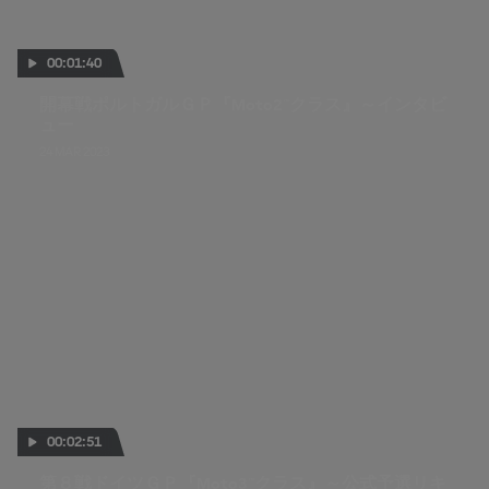
00:01:40
開幕戦ポルトガルＧＰ『Moto2™クラス』～インタビ
ュー
24 MAR 2023
00:02:51
第８戦ドイツＧＰ『Moto3™クラス』～公式予選リキ