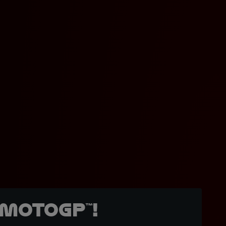
MotoGP™!