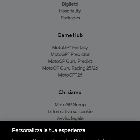
Biglietti
Hospitality
Packages
Game Hub
MotoGP™ Fantasy
MotoGP™ Predictor
MotoGP Guru Predict
MotoGP Guru Racing 25/26
MotoGP™26
Chi siamo
MotoGP Group
Informativa sui cookie
Avviso legale
Informativa sulla privacy
Personalizza la tua esperienza
Condizioni di acquisto