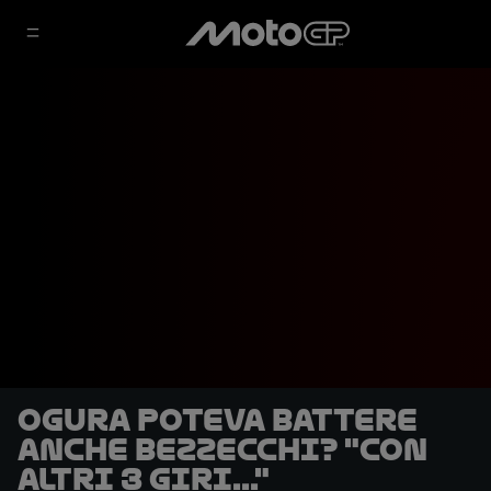
Ogura poteva battere
anche Bezzecchi? "Con
altri 3 giri..."