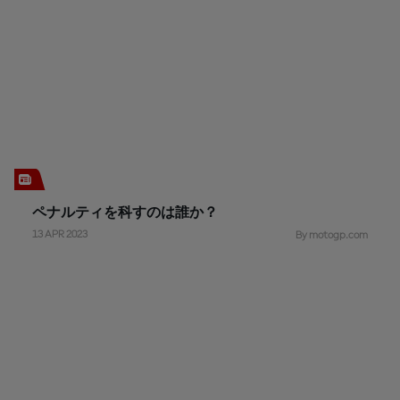
ペナルティを科すのは誰か？
13 APR 2023
By motogp.com