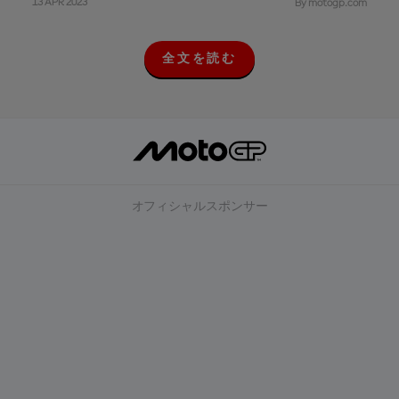
13 APR 2023
By motogp.com
全文を読む
全
文
を
読
む
オフィシャルスポンサー