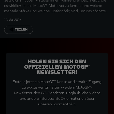
Setz dich mit Joan Mir zusammen, während er beschreibt, wie
es wirklich ist, ein MotoGP-Motorrad zu fahren, und welche
mentale Stärke und welche Opfer nötig sind, um das höchste
Niveau zu erreichen!
13 Mai 2026
TEILEN
Holen Sie sich den
offiziellen MotoGP™
Newsletter!
Erstelle jetzt ein MotoGP™-Konto und erhalte Zugang
zu exklusiven Inhalten wie dem MotoGP™-
Newsletter, den GP-Berichten, unglaubliche Videos
und andere interessante Informationen über
unseren Sport enthält.