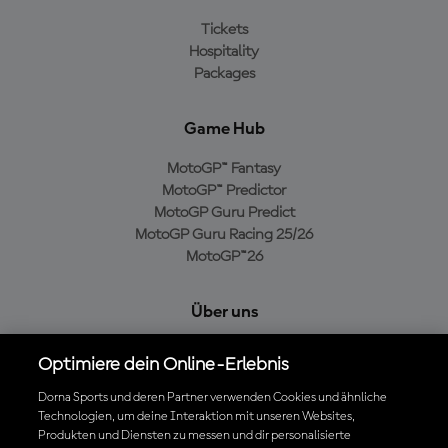
Tickets
Hospitality
Packages
Game Hub
MotoGP™ Fantasy
MotoGP™ Predictor
MotoGP Guru Predict
MotoGP Guru Racing 25/26
MotoGP™26
Über uns
MotoGP Group
Optimiere dein Online-Erlebnis
Cookie-Richtlinien
Geschäftsbedingungen
Dorna Sports und deren Partner verwenden Cookies und ähnliche
Technologien, um deine Interaktion mit unseren Websites,
Datenschutzrichtlinien
Produkten und Diensten zu messen und dir personalisierte
Kaufrichtlinie