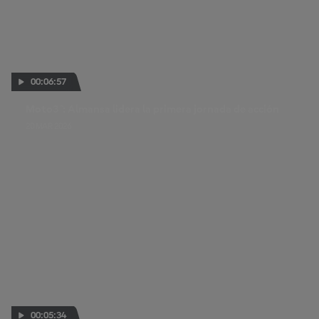
00:06:57
Moto3™: Almansa lidera la primera jornada de acción
20 MAR 2026
00:05:34