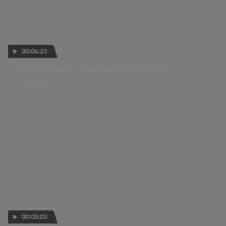
00:04:23
Moto3™: Almansa toma el mando en Misano
12 SEPT 2025
00:05:03