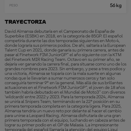
56 kg
PESO
Trayectoria
David Almansa debutaría en el Campeonato de España de
Superbike (ESBK) en 2018, en la categoría de 85GP. El español
competiría durante las dos temporadas siguientes en Moto 4,
donde lograría sus primeros podios. De ahí, saltaría a la European
Talent Cup en 2021, donde ganaría su primera carrera, antes de
pasar al Finetwork FIM JuniorGP™ el año siguiente con la KTM
del Finetwork MIR Racing Team. Octavo en su primer año, se
dejaría ver ganando la carrera final, para situarse como uno de los
grandes nombres para 2023. Sin embargo, y pese a tres podios y
una victoria, Almansa se toparía con la mala suerte en algunas
rondas que le llevarían a sumar numerosos ceros y tan solo
conseguiría terminar 9º en la general. Más allá de sus brillantes
actuaciones en el Finetwork FIM JuniorGP™, el joven de 18 años
también habría debutado en el Mundial de Moto3™ con diversos
'wildcards' entre 2022 y 2023. Para la temporada 2024, Almansa
se uniría al Snipers Team, terminando en la 22ª posición en su
primera temporada completa en la categoría ligera. Para 2025,
Almansa tendría un nuevo reto por delante al hacer el cambio
para unirse a Leopard Racing. Almansa disfrutaría de una gran
primera temporada con el equipo, luchando en cabeza antes de
lograr su primer podio en el GP de Malasia. La impresionante
temporada del español llamaría la atención del equipo Liqui