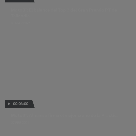
Moto3™: El balance del Top 3 del Gran Premio PT de
Tailandia
01 MAR 2026
00:04:00
Moto3™: Almansa firma el mejor crono de la Práctica
27 FEB 2026