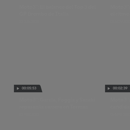
Moto3™: El balance del Top 3 del
Moto3™:
GP Brembo de Italia
el ritmo
22 JUN 2025
04 NOV 202
00:05:53
00:02:39
Moto3™: García, Foggia y Sasaki
Moto3™:
repasan la carrera en Termas
candidat
03 ABR 2022
04 MAR 202