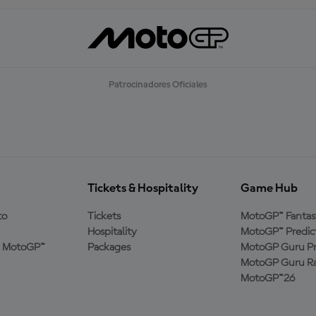
Patrocinadores Oficiales
Tickets & Hospitality
Game Hub
to
Tickets
MotoGP™ Fantas
Hospitality
MotoGP™ Predic
a MotoGP™
Packages
MotoGP Guru Pr
MotoGP Guru Ra
MotoGP™26