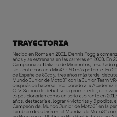
Trayectoria
Nacido en Roma en 2001, Dennis Foggia comenzar
años y se estrenaría en las carreras en 2008. En
Campeonato Italiano de Minimotos, resultado qu
siguiente con una MiniGP 50 más potente. En 2
de España de 80cc y, tres años más tarde, debut
Mundo Junior de Moto3™ con la Junior Team VR
después de haberse incorporado a la Academia 
CIV. Su año de debut sería prometedor, con vari
lo posicionarían como un serio aspirante en 2017
años, destacaría al lograr 4 victorias y 5 podios,
Campeón del Mundo Junior de Moto3™ en la pen
También debutaría en el Mundial de Moto3™ como
en Brno con el Platinum Bay Real Estate y en Ar