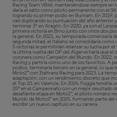
Racing Team VR46, manteniéndose siempre en lo
daría el salto como piloto permanente con el S
logrando su primer podio en Buriram. En 2019, 
casi duplicando su puntuación del año anterior
terminar 3º en Aragón. En 2020, ya con el Leopa
primera victoria en Brno junto con otros dos pod
la general. En 2021, su temporada comenzaría de 
segunda mitad, el italiano se consolidaría como 
5 victorias le permitirían relanzar su lucha por e
la última vuelta del GP del Algarve haría que e
coronara como Campeón del Mundo. En 2022, re
Racing y partiría como uno de los favoritos. A pe
podios, terminaría tercero en la general, lo que 
Moto2™ con Italtrans Racing para 2023. La temp
adaptación, con un rendimiento discreto que incl
el Top 10, en Valencia. En 2024, Foggia tendría un
25º en el Campeonato con un mejor resultado de
desafiante etapa en Moto2™, el piloto romano r
Mundo de Moto3™ en 2025, formando parte del eq
escribir un nuevo capítulo en su carrera.