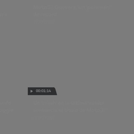
Moto3™: Guevara, un 'poleman'
era
de récord
18 JUN 2022
00:01:14
iunfo
Un 'crash' en la última vuelta
Foggia
sentencia el título de Moto3™
07 NOV 2021