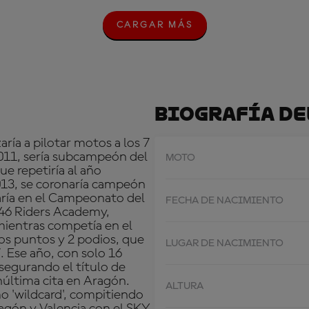
CARGAR MÁS
C
A
R
G
A
R
M
Biografía De
Á
S
ía a pilotar motos a los 7
 2011, sería subcampeón del
MOTO
e repetiría al año
013, se coronaría campeón
aría en el Campeonato del
FECHA DE NACIMIENTO
46 Riders Academy,
mientras competía en el
os puntos y 2 podios, que
LUGAR DE NACIMIENTO
. Ese año, con solo 16
 asegurando el título de
última cita en Aragón.
ALTURA
 'wildcard', compitiendo
agón y Valencia con el SKY