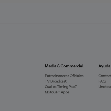
Media & Commercial
Ayuda
Patrocinadores Oficiales
Contac
TV Broadcast
FAQ
Qué es TimingPass™
Únete 
MotoGP™ Apps