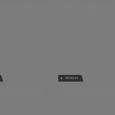
 Suzuki y Foggia marcan
Moto3™: Foggia, Masià y
Guevara repasan su carr
2
04 SEPT 2022
00:00:43
 Guevara presenta su
Acosta se despide del tr
ura a brillar en 2022
tras un toque final con 
2
14 NOV 2021