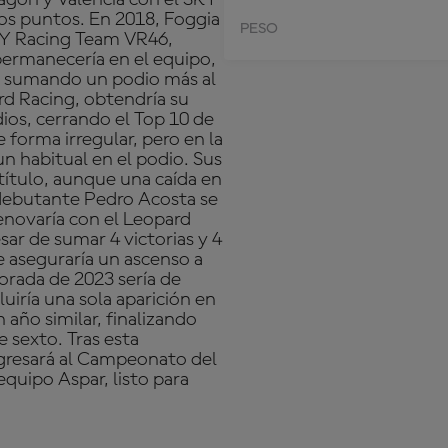
s puntos. En 2018, Foggia
PESO
KY Racing Team VR46,
permanecería en el equipo,
 y sumando un podio más al
rd Racing, obtendría su
ios, cerrando el Top 10 de
forma irregular, pero en la
un habitual en el podio. Sus
l título, aunque una caída en
l debutante Pedro Acosta se
novaría con el Leopard
sar de sumar 4 victorias y 4
le aseguraría un ascenso a
orada de 2023 sería de
uiría una sola aparición en
 año similar, finalizando
 sexto. Tras esta
egresará al Campeonato del
uipo Aspar, listo para