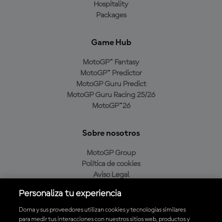
Hospitality
Packages
Game Hub
MotoGP™ Fantasy
MotoGP™ Predictor
MotoGP Guru Predict
MotoGP Guru Racing 25/26
MotoGP™26
Sobre nosotros
MotoGP Group
Política de cookies
Aviso Legal
Política de privacidad
Personaliza tu experiencia
Política de compra
Dorna y sus proveedores utilizan cookies y tecnologías similares
para medir tus interacciones con nuestros sitios web, productos y