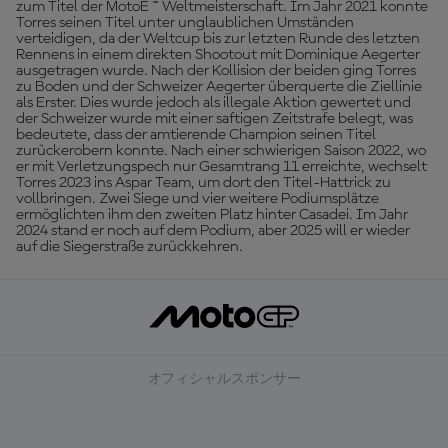
zum Titel der MotoE ™ Weltmeisterschaft. Im Jahr 2021 konnte
Torres seinen Titel unter unglaublichen Umständen
verteidigen, da der Weltcup bis zur letzten Runde des letzten
Rennens in einem direkten Shootout mit Dominique Aegerter
ausgetragen wurde. Nach der Kollision der beiden ging Torres
zu Boden und der Schweizer Aegerter überquerte die Ziellinie
als Erster. Dies wurde jedoch als illegale Aktion gewertet und
der Schweizer wurde mit einer saftigen Zeitstrafe belegt, was
bedeutete, dass der amtierende Champion seinen Titel
zurückerobern konnte. Nach einer schwierigen Saison 2022, wo
er mit Verletzungspech nur Gesamtrang 11 erreichte, wechselt
Torres 2023 ins Aspar Team, um dort den Titel-Hattrick zu
vollbringen. Zwei Siege und vier weitere Podiumsplätze
ermöglichten ihm den zweiten Platz hinter Casadei. Im Jahr
2024 stand er noch auf dem Podium, aber 2025 will er wieder
auf die Siegerstraße zurückkehren.
オフィシャルスポンサー