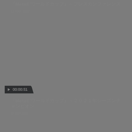
『MotoE™ワールドカップ』～プレスカンファレンス
12 MAY 2022
00:00:51
『MotoE™ワールドカップ』～２０２１年シーズンチ
ャンピオン
19 SEP 2021