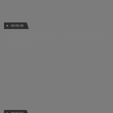
00:00:30
『MotoE™ワールドカップ』～２０２０年シーズンチ
ャンピオン
11 OCT 2020