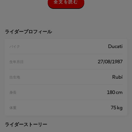
全文を読む
全
文
を
読
む
ライダープロフィール
Ducati
バイク
27/08/1987
生年月日
Rubí
出生地
180 cm
身長
75 kg
体重
ライダーストーリー