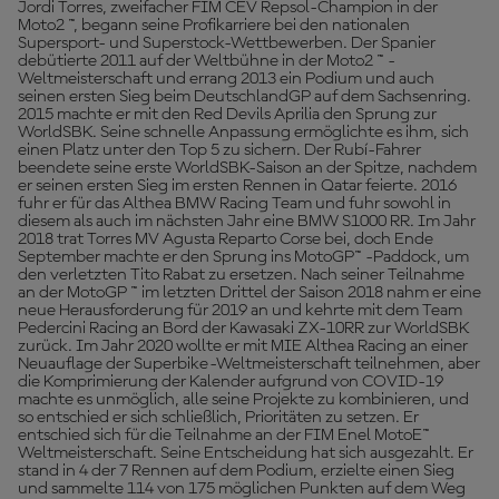
Jordi Torres, zweifacher FIM CEV Repsol-Champion in der
Moto2 ™, begann seine Profikarriere bei den nationalen
Supersport- und Superstock-Wettbewerben. Der Spanier
debütierte 2011 auf der Weltbühne in der Moto2 ™ -
Weltmeisterschaft und errang 2013 ein Podium und auch
seinen ersten Sieg beim DeutschlandGP auf dem Sachsenring.
2015 machte er mit den Red Devils Aprilia den Sprung zur
WorldSBK. Seine schnelle Anpassung ermöglichte es ihm, sich
einen Platz unter den Top 5 zu sichern. Der Rubí-Fahrer
beendete seine erste WorldSBK-Saison an der Spitze, nachdem
er seinen ersten Sieg im ersten Rennen in Qatar feierte. 2016
fuhr er für das Althea BMW Racing Team und fuhr sowohl in
diesem als auch im nächsten Jahr eine BMW S1000 RR. Im Jahr
2018 trat Torres MV Agusta Reparto Corse bei, doch Ende
September machte er den Sprung ins MotoGP™ -Paddock, um
den verletzten Tito Rabat zu ersetzen. Nach seiner Teilnahme
an der MotoGP ™ im letzten Drittel der Saison 2018 nahm er eine
neue Herausforderung für 2019 an und kehrte mit dem Team
Pedercini Racing an Bord der Kawasaki ZX-10RR zur WorldSBK
zurück. Im Jahr 2020 wollte er mit MIE Althea Racing an einer
Neuauflage der Superbike-Weltmeisterschaft teilnehmen, aber
die Komprimierung der Kalender aufgrund von COVID-19
machte es unmöglich, alle seine Projekte zu kombinieren, und
so entschied er sich schließlich, Prioritäten zu setzen. Er
entschied sich für die Teilnahme an der FIM Enel MotoE™
Weltmeisterschaft. Seine Entscheidung hat sich ausgezahlt. Er
stand in 4 der 7 Rennen auf dem Podium, erzielte einen Sieg
und sammelte 114 von 175 möglichen Punkten auf dem Weg