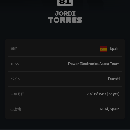
81
Jordi
Torres
Spain
国籍
Power Electronics Aspar Team
TEAM
Ducati
バイク
27/08/1987 (38 yrs)
生年月日
Rubí, Spain
出生地