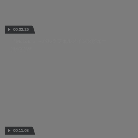
00:02:25
『MotoE™』～パルクフェルメインタビュー
13 MAY 2023
00:11:08