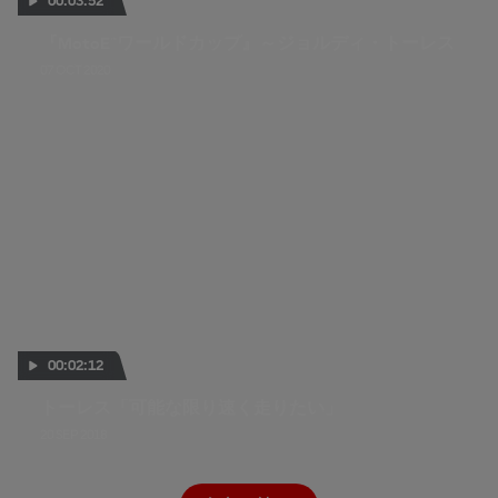
00:03:52
『MotoE™ワールドカップ』～ジョルディ・トーレス
07 OCT 2020
00:02:12
トーレス「可能な限り速く走りたい」
20 SEP 2018