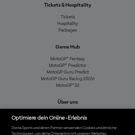
Tickets & Hospitality
Tickets
Hospitality
Packages
Game Hub
MotoGP™ Fantasy
MotoGP™ Predictor
MotoGP Guru Predict
MotoGP Guru Racing 25/26
MotoGP™26
Über uns
MotoGP Group
Optimiere dein Online-Erlebnis
Cookie-Richtlinien
Geschäftsbedingungen
Dorna Sports und deren Partner verwenden Cookies und ähnliche
Technologien, um deine Interaktion mit unseren Websites,
Datenschutzrichtlinien