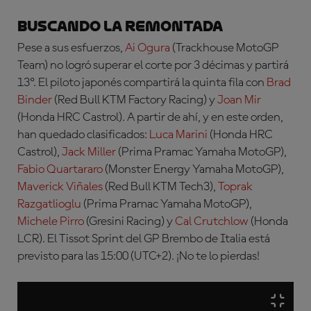
Buscando la remontada
Pese a sus esfuerzos,
Ai Ogura
(Trackhouse MotoGP
Team)
no logró superar el corte por 3 décimas y partirá
13º. El piloto japonés compartirá la quinta fila con
Brad
Binder
(Red Bull KTM Factory Racing)
y
Joan Mir
(Honda HRC Castrol)
. A partir de ahí, y en este orden,
han quedado clasificados:
Luca Marini
(Honda HRC
Castrol),
Jack Miller
(Prima Pramac Yamaha MotoGP),
Fabio Quartararo
(Monster Energy Yamaha MotoGP),
Maverick Viñales
(Red Bull KTM Tech3),
Toprak
Razgatlioglu
(Prima Pramac Yamaha MotoGP),
Michele Pirro
(Gresini Racing) y
Cal Crutchlow
(Honda
LCR).
El Tissot Sprint del GP Brembo de Italia está
previsto para las 15:00 (UTC+2). ¡No te lo pierdas!