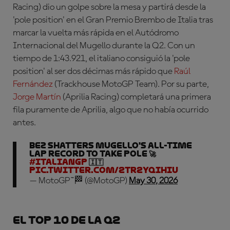
Racing)
dio un golpe sobre la mesa y partirá desde la
'pole position' en el Gran Premio Brembo de Italia tras
marcar la vuelta más rápida en el Autódromo
Internacional del Mugello durante la Q2. Con un
tiempo de 1:43.921, el italiano consiguió la 'pole
position' al ser dos décimas más rápido que
Raúl
Fernández
(Trackhouse MotoGP Team)
. Por su parte,
Jorge Martín
(Aprilia Racing)
completará una primera
fila puramente de Aprilia, algo que no había ocurrido
antes.
Bez shatters Mugello's all-time
lap record to take POLE 🚀
#ItalianGP
🇮🇹
pic.twitter.com/2Tr2YQIHiU
— MotoGP™🏁 (@MotoGP)
May 30, 2026
El Top 10 de la Q2