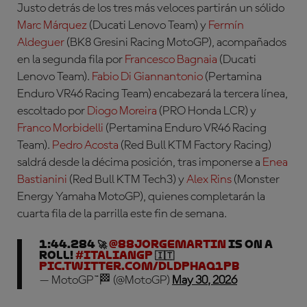
Justo detrás de los tres más veloces partirán un sólido
Marc Márquez
(Ducati Lenovo Team)
y
Fermín
Aldeguer
(BK8 Gresini Racing MotoGP)
, acompañados
en la segunda fila por
Francesco Bagnaia
(Ducati
Lenovo Team)
.
Fabio Di Giannantonio
(Pertamina
Enduro VR46 Racing Team)
encabezará la tercera línea,
escoltado por
Diogo Moreira
(PRO Honda LCR)
y
Franco Morbidelli
(Pertamina Enduro VR46 Racing
Team)
.
Pedro Acosta
(Red Bull KTM Factory Racing)
saldrá desde la décima posición, tras imponerse a
Enea
Bastianini
(Red Bull KTM Tech3)
y
Alex Rins
(Monster
Energy Yamaha MotoGP)
, quienes completarán la
cuarta fila de la parrilla este fin de semana.
1:44.284 🚀
@88jorgemartin
is on a
roll!
#ItalianGP
🇮🇹
pic.twitter.com/DLDpHAQ1pb
— MotoGP™🏁 (@MotoGP)
May 30, 2026