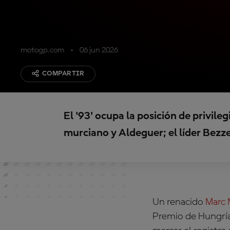
motogp.com
06 jun 2026
COMPARTIR
El '93' ocupa la posición de privile
murciano y Aldeguer; el líder Bezze
Un renacido
Marc 
Premio de Hungría