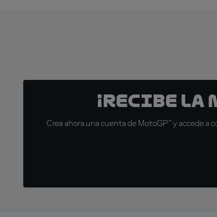
¡Recibe la
Crea ahora una cuenta de MotoGP™ y accede a con