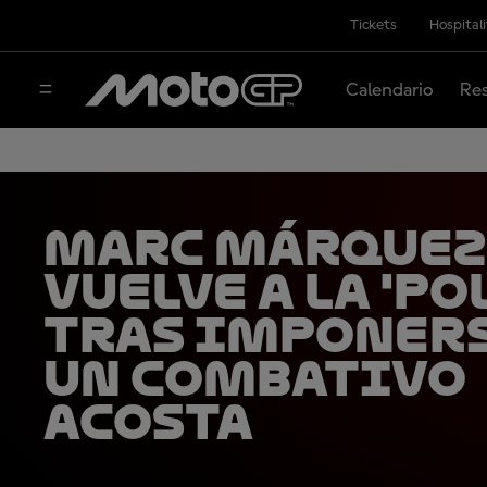
Tickets
Hospital
Calendario
Res
Marc Márquez
vuelve a la 'po
tras imponers
un combativo
Acosta