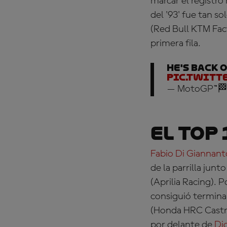
marcar el registro
del '93' fue tan 
(Red Bull KTM Fac
primera fila.
He's BACK o
pic.twitt
— MotoGP™🏁
El Top 
Fabio Di Giannant
de la parrilla junto
(Aprilia Racing)
. P
consiguió termina
(Honda HRC Castr
por delante de
Di