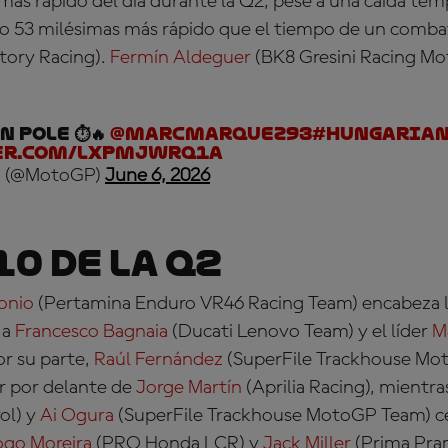
 más rápido del día durante la Q2, pese a una caída tem
solo 53 milésimas más rápido que el tiempo de un comb
tory Racing).
Fermín Aldeguer
(BK8 Gresini Racing M
n pole ⏱️🔥
@marcmarquez93
#Hungaria
er.com/lxpmjWRQ1A
 (@MotoGP)
June 6, 2026
10 de la Q2
onio
(Pertamina Enduro VR46 Racing Team)
encabeza l
 a
Francesco Bagnaia
(Ducati Lenovo Team)
y el líder
M
or su parte,
Raúl Fernández
(SuperFile Trackhouse Mo
r por delante de
Jorge Martín
(Aprilia Racing)
, mientr
ol)
y
Ai Ogura
(SuperFile Trackhouse MotoGP Team)
c
ogo Moreira
(PRO Honda LCR)
y
Jack Miller
(Prima Pr