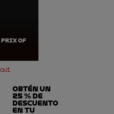
 Prix of
Jorge Martin, Apri
Hungary
 AQUÍ
.
Obtén un
25 % de
descuento
en tu