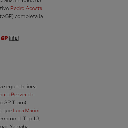
prana. El 1:36.785
ativo
Pedro Acosta
otoGP)
completa la
nGP
🇭🇺
a segunda línea
arco Bezzecchi
toGP Team)
as que
Luca Marini
erraron el Top 10,
amac Yamaha