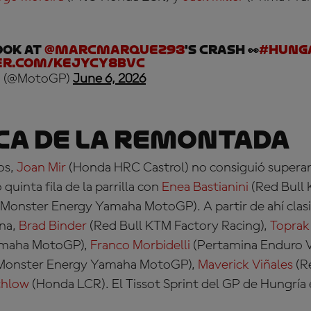
ook at
@marcmarquez93
's crash 👀
#Hung
er.com/KEJyCY8BvC
 (@MotoGP)
June 6, 2026
ca de la remontada
os,
Joan Mir
(Honda HRC Castrol)
no consiguió superar 
quinta fila de la parrilla con
Enea Bastianini
(Red Bull
Monster Energy Yamaha MotoGP)
. A partir de ahí cla
ona,
Brad Binder
(Red Bull KTM Factory Racing),
Toprak
amaha MotoGP),
Franco Morbidelli
(Pertamina Enduro 
Monster Energy Yamaha MotoGP),
Maverick Viñales
(R
chlow
(Honda LCR)
. El Tissot Sprint del GP de Hungría 