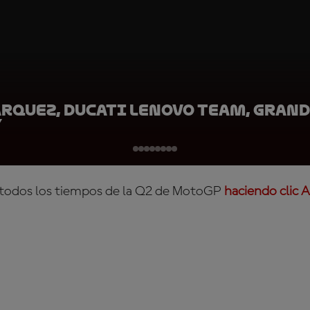
rquez, Ducati Lenovo Team, Grand
y
 todos los tiempos de la Q2 de MotoGP
haciendo clic