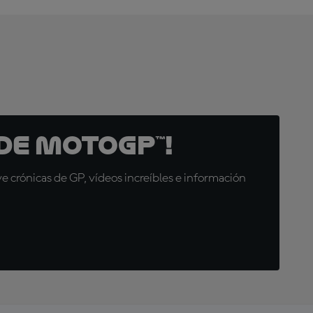
de MotoGP™!
 crónicas de GP, vídeos increíbles e información