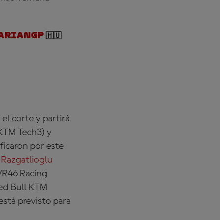
arianGP
🇭🇺
el corte y partirá
 KTM Tech3)
y
sificaron por este
 Razgatlioglu
VR46 Racing
ed Bull KTM
está previsto para