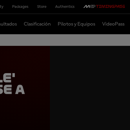
ity
Packages
Store
Authentics
ultados
Clasificación
Pilotos y Equipos
VideoPass
le'
e a