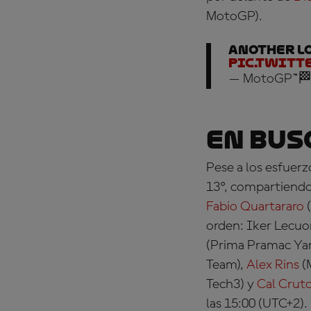
MotoGP)
.
Another l
pic.twitt
— MotoGP™🏁
En bus
Pese a los esfuerz
13º, compartiendo 
Fabio Quartararo
(
orden: Iker Lecu
(Prima Pramac Y
Team),
Alex Rins
(
Tech3) y
Cal Crut
las 15:00 (UTC+2).