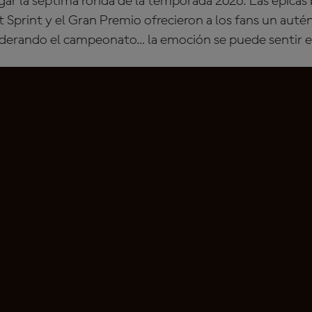
gar la séptima ronda de la temporada 2026. Las épicas 
t Sprint y el Gran Premio ofrecieron a los fans un auté
 liderando el campeonato… la emoción se puede sentir 