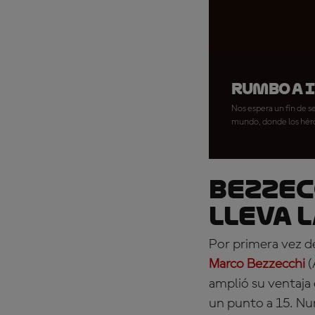
Rumbo a I
Nos espera un fin de 
mundo, donde los héroe
BEZZEC
lleva 
Por primera vez de
Marco Bezzecchi
(
amplió su ventaj
un punto a 15. Nu