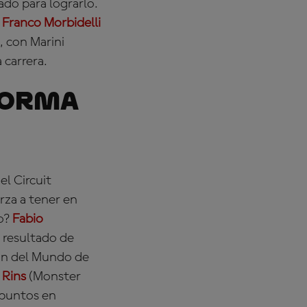
do para lograrlo.
y
Franco Morbidelli
 con Marini
 carrera.
forma
l Circuit
rza a tener en
lo?
Fabio
resultado de
eón del Mundo de
 Rins
(Monster
 puntos en