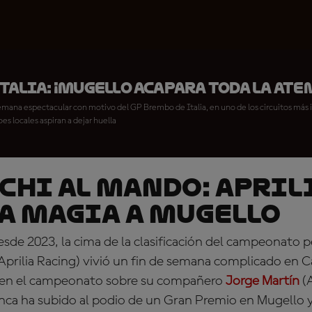
talia: ¡Mugello acapara toda la ate
semana espectacular con motivo del GP Brembo de Italia, en uno de los circuitos más
s locales aspiran a dejar huella
CHI AL MANDO: April
la magia a Mugello
sde 2023, la cima de la clasificación del campeonato pe
Aprilia Racing) vivió un fin de semana complicado en C
a en el campeonato sobre su compañero
Jorge Martín
(A
nca ha subido al podio de un Gran Premio en Mugello y