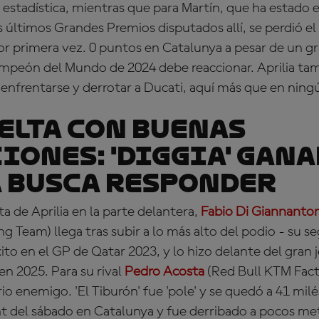
estadística, mientras que para Martín, que ha estado e
 últimos Grandes Premios disputados allí, se perdió el
por primera vez. 0 puntos en Catalunya a pesar de un g
Campeón del Mundo de 2024 debe reaccionar. Aprilia tam
enfrentarse y derrotar a Ducati, aquí más que en ningú
ELTA CON BUENAS
IONES: 'Diggia' gana
 busca responder
a de Aprilia en la parte delantera,
Fabio Di Giannanto
 Team) llega tras subir a lo más alto del podio - su s
to en el GP de Qatar 2023, y lo hizo delante del gran j
n 2025. Para su rival
Pedro Acosta
(Red Bull KTM Fact
rio enemigo. 'El Tiburón' fue 'pole' y se quedó a 41 mil
int del sábado en Catalunya y fue derribado a pocos met