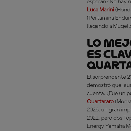
esperan? No hay n
Luca Marini
(Honda
(Pertamina Enduro
llegando a Mugello
LO MEJ
es cla
Quart
El sorprendente 2
demostró que, aun
cuenta. ¿Fue un p
Quartararo
(Monst
2026, un gran impu
2021, pero dos T
Energy Yamaha Mot