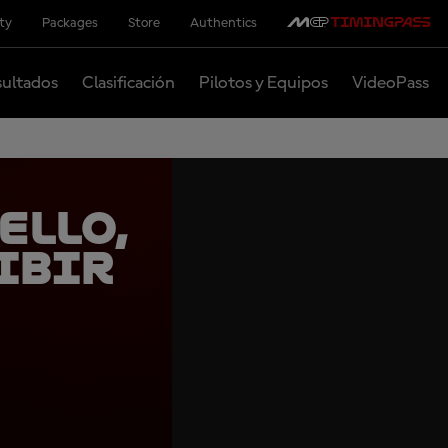
ity
Packages
Store
Authentics
ultados
Clasificación
Pilotos y Equipos
VideoPass
ello,
ibir