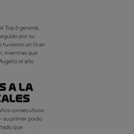
del Top 6 general,
seguido por su
 tuvieron un Gran
n, mientras que
Mugello el año
 a la
cales
años consecutivos
 - su primer podio
ultado que