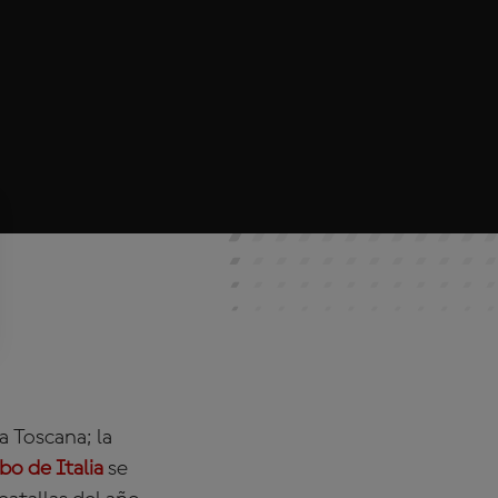
a Toscana; la
o de Italia
se