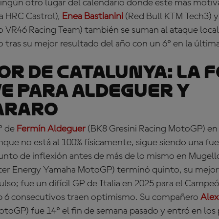
ingún otro lugar del calendario donde esté más motiva
 HRC Castrol),
Enea Bastianini
(Red Bull KTM Tech3) 
 VR46 Racing Team) también se suman al ataque local,
 tras su mejor resultado del año con un 6º en la última
OR DE CATALUNYA: La 
ve para Aldeguer y
araro
º de
Fermín Aldeguer
(BK8 Gresini Racing MotoGP) en e
que no está al 100% físicamente, sigue siendo una fue
unto de inflexión antes de más de lo mismo en Mugel
er Energy Yamaha MotoGP) terminó quinto, su mejor 
lso; fue un difícil GP de Italia en 2025 para el Camp
op 6 consecutivos traen optimismo. Su compañero
Alex
oGP) fue 14º el fin de semana pasado y entró en los