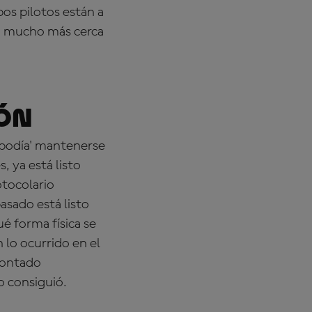
os pilotos están a
o mucho más cerca
ón
'podía' mantenerse
, ya está listo
otocolario
asado está listo
ué forma física se
 lo ocurrido en el
montado
o consiguió.