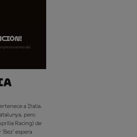
nción!
 impresionantes del
ia
rtenece a Italia.
atalunya, pero
prilia Racing) de
 'Bez' espera