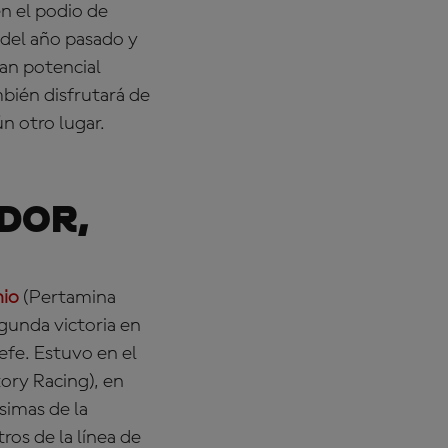
n el podio de
 del año pasado y
ran potencial
bién disfrutará de
n otro lugar.
dor,
nio
(Pertamina
egunda victoria en
efe. Estuvo en el
ory Racing), en
ésimas de la
ros de la línea de