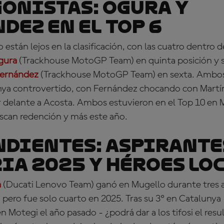
ONISTAS: Ogura y
dez en el Top 6
o están lejos en la clasificación, con las cuatro dentro 
gura
(Trackhouse MotoGP Team) en quinta posición y 
Fernández
(Trackhouse MotoGP Team) en sexta. Ambos
ya controvertido, con Fernández chocando con Martí
r delante a Acosta. Ambos estuvieron en el Top 10 en 
can redención y más este año.
DIENTES: Aspirantes
ia 2025 y héroes lo
a
(Ducati Lenovo Team) ganó en Mugello durante tres 
 pero fue solo cuarto en 2025. Tras su 3º en Catalunya
en Motegi el año pasado - ¿podrá dar a los tifosi el res