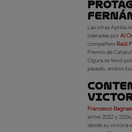
PROTAG
Fernán
Las otras Aprilia n
lideradas por
Ai O
compañero
Raúl 
Premio de Catalun
Ogura se llevó po
pasado, ambos bus
CONTEN
victor
Francesco Bagnai
entre 2022 y 2024,
desde su victoria 