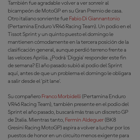
También fue agradable volver a ver sonreír al
bicampeón de MotoGP en su Gran Premio de casa.
Otro italiano sonriente fue
Fabio Di Giannantonio
(Pertamina Enduro VR46 Racing Team)
. Un podio en el
Tissot Sprint y un quinto puesto el domingo le
mantienen cómodamente en la tercera posición de la
clasificación general, aunque perdió terreno frente a
las veloces Aprilia. ¿Podrá 'Diggia' responder este fin
de semana? El año pasado subió al podio del Sprint
aquí, antes de que un problema el domingo le obligara
a salir desde el 'pit lane'.
Su compañero
Franco Morbidelli
(Pertamina Enduro
VR46 Racing Team)
, también presente en el podio del
Sprint el año pasado, buscará más tras un discreto GP
de Italia. Mientras tanto,
Fermín Aldeguer
(BK8
Gresini Racing MotoGP)
aspira a volver a luchar por los
puestos de honor en un circuito menos exigente para