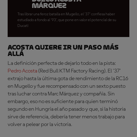
Márquez
Tras librar una feroz batalla en Mugello, el '37' confiesa haber
estudiado a fondo al '93', que pone en valor el potencial de su
Ducati
ACOSTA QUIERE IR UN PASO MÁS
ALLÁ
La definición perfecta de dejarlo todo en la pista:
Pedro Acosta
(Red Bull KTM Factory Racing)
. El '37'
extrajo hasta la última gota de rendimiento de la RC16
en Mugello y fue recompensado con un sexto puesto
tras luchar contra Marc Márquez y compañía. Sin
embargo, eso no es suficiente para quien terminó
segundo en Hungría el año pasado y que, si la historia
sirve de referencia, debería tener menos trabajo para
volver a pelear por la victoria.