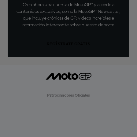
Crea ahora una cuenta de MotoGP™ y accede a
contenidos exclusivos, como la MotoGP™ Newsletter,
que incluye crónicas de GP, vídeos increíbles e
información interesante sobre nuestro deporte.
REGÍSTRATE GRATIS
Patrocinadores Oficiales