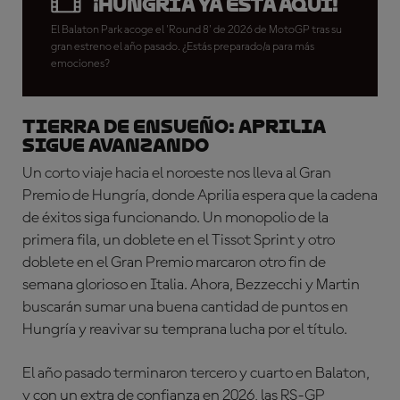
¡Hungría ya está aquí!
El Balaton Park acoge el 'Round 8' de 2026 de MotoGP tras su
gran estreno el año pasado. ¿Estás preparado/a para más
emociones?
TIERRA DE ENSUEÑO: APRILIA
SIGUE AVANZANDO
Un corto viaje hacia el noroeste nos lleva al Gran
Premio de Hungría, donde Aprilia espera que la cadena
de éxitos siga funcionando. Un monopolio de la
primera fila, un doblete en el Tissot Sprint y otro
doblete en el Gran Premio marcaron otro fin de
semana glorioso en Italia. Ahora, Bezzecchi y Martin
buscarán sumar una buena cantidad de puntos en
Hungría y reavivar su temprana lucha por el título.
El año pasado terminaron tercero y cuarto en Balaton,
y con un extra de confianza en 2026, las RS-GP