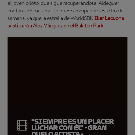
el joven piloto, que sigue recuperándose. Aldeguer
contará además con un nuevo compañero este fin de
semana, ya que la estrella de WorldSBK
Iker Lecuona
sustituirá a
Alex Márquez
en el Balaton Park
.
"Siempre es un placer
luchar con él" - Gran
duelo Acosta -