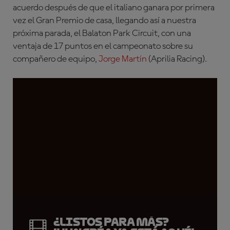
acuerdo después de que el italiano ganara por primera
vez el Gran Premio de casa, llegando así a nuestra
próxima parada, el
Balaton Park Circuit
, con una
ventaja de 17 puntos en el campeonato sobre su
compañero de equipo,
Jorge Martín
(Aprilia Racing)
.
¿Listos para más?