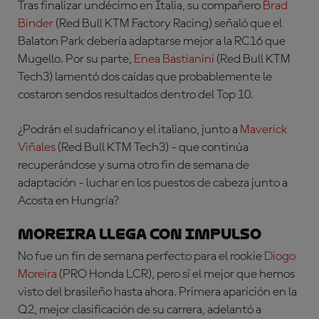
Tras finalizar undécimo en Italia, su compañero
Brad
Binder
(Red Bull KTM Factory Racing)
señaló que el
Balaton Park debería adaptarse mejor a la RC16 que
Mugello. Por su parte,
Enea Bastianini
(Red Bull KTM
Tech3)
lamentó dos caídas que probablemente le
costaron sendos resultados dentro del Top 10.
¿Podrán el sudafricano y el italiano, junto a
Maverick
Viñales
(Red Bull KTM Tech3)
- que continúa
recuperándose y suma otro fin de semana de
adaptación - luchar en los puestos de cabeza junto a
Acosta en Hungría?
MOREIRA LLEGA CON IMPULSO
No fue un fin de semana perfecto para el rookie
Diogo
Moreira
(PRO Honda LCR)
, pero sí el mejor que hemos
visto del brasileño hasta ahora. Primera aparición en la
Q2, mejor clasificación de su carrera, adelantó a