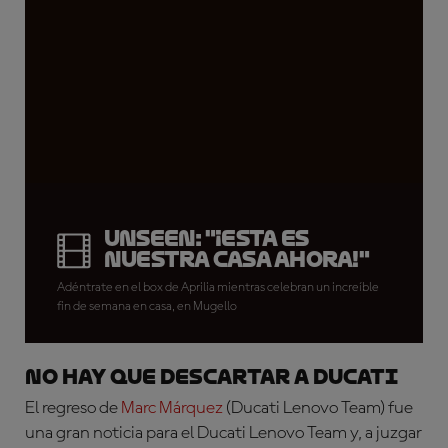
UNSEEN: "¡Esta es
nuestra casa ahora!"
Adéntrate en el box de Aprilia mientras celebran un increíble
fin de semana en casa, en Mugello
NO HAY QUE DESCARTAR A DUCATI
El regreso de
Marc Márquez
(Ducati Lenovo Team)
fue
una gran noticia para el Ducati Lenovo Team y, a juzgar