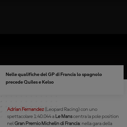
Nelle qualifiche del GP di Francia lo spagnolo
precede Quiles e Kelso
Adrian Fernandez
(Leopard Racing) con uno
spettacolare 1:40.044 a
Le Mans
centra la pole position
nel
Gran Premio Michelin di Francia
: nella gara della