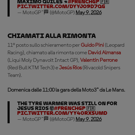
Maximo Quiles 👊
#FrenchGP
🇫🇷
pic.twitter.com/dYYJO9d7qg
— MotoGP™🏁 (@MotoGP)
May 9, 2026
Chiamati alla rimonta
11° posto sullo schieramento per
Guido Pini
(Leopard
Racing), chiamato alla rimonta come
David Almansa
(Liqui Moly Dynavolt Intact GP),
Valentín Perrone
(Red Bull KTM Tech3) e
Jesús Ríos
(Rivacold Snipers
Team).
Domenica dalle 11:00 la gara della Moto3™ da Le Mans.
The tyre warmer was still ON for
Jesus Rios 🤯
#FrenchGP
🇫🇷
pic.twitter.com/yy4OrXSumd
— MotoGP™🏁 (@MotoGP)
May 9, 2026