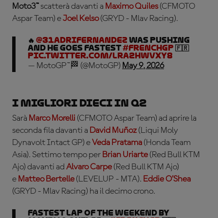
Moto3™
scatterà davanti a
Maximo Quiles
(CFMOTO
Aspar Team) e
Joel Kelso
(GRYD - Mlav Racing).
🔥
@31adrifernandez
WAS PUSHING
and HE GOES FASTEST
#FrenchGP
🇫🇷
pic.twitter.com/Lra2hWVXy8
— MotoGP™🏁 (@MotoGP)
May 9, 2026
I migliori dieci in Q2
Sarà
Marco Morelli
(CFMOTO Aspar Team) ad aprire la
seconda fila davanti a
David Muñoz
(Liqui Moly
Dynavolt Intact GP) e
Veda Pratama
(Honda Team
Asia). Settimo tempo per
Brian Uriarte
(Red Bull KTM
Ajo) davanti ad
Alvaro Carpe
(Red Bull KTM Ajo)
e
Matteo Bertelle
(LEVELUP - MTA).
Eddie O’Shea
(GRYD - Mlav Racing) ha il decimo crono.
Fastest lap of the weekend by