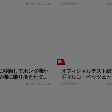
い」
BY MOTOGP.COM
27 FEB 2026
BY M
に移籍してホンダ機か
オフィシャルテスト総
Ｍ機に乗り換えたダビ
手マルコ・ベッツェッ
ルマンサが１番手
番手発進
BY MOTOGP.COM
27 FEB 2026
BY M