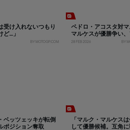
は受け入れないつもり
ペドロ・アコスタ対マ
ど...」
マルケスが優勝争い、
リア勢が上位に進出
BY MOTOGP.COM
28 FEB 2026
BY M
・ベッツェッキが転倒
「マルク・マルケスは
ルポジション奪取
して優勝候補。互角に