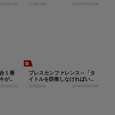
新
OTOGP.COM
27 FEB 2026
BY MOTOGP.COM
合１番
プレスカンファレンス～「タ
キが１
イトルを防衛しなければいけ
ない」
OTOGP.COM
26 FEB 2026
BY MOTOGP.COM