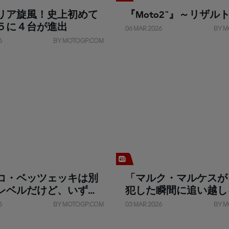
リア旋風！史上初めて
『Moto2™』～リザル
５に４台が進出
06 MAR 2026
BY M
6
BY MOTOGP.COM
コ・ベッツェッキは別
「マルク・マルケスが
レベルだけど、いずれ
犯した瞬間に追い越し
戦える」
決」
6
BY MOTOGP.COM
03 MAR 2026
BY M