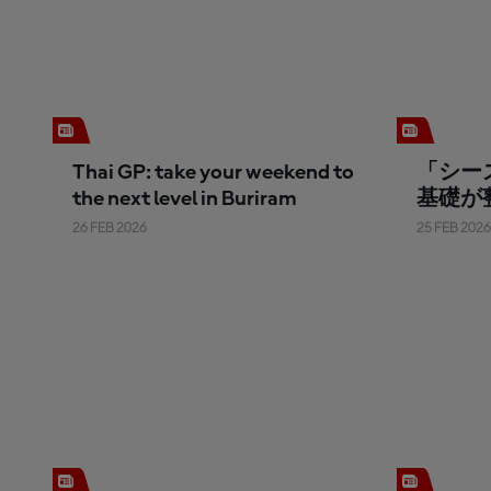
Thai GP: take your weekend to
「シー
the next level in Buriram
基礎が
う」
26 FEB 2026
25 FEB 2026