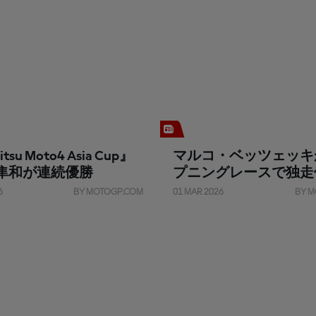
tsu Moto4 Asia Cup』
マルコ・ベッツェッキ
隼和が連続優勝
プニングレースで独走
6
BY MOTOGP.COM
01 MAR 2026
BY M