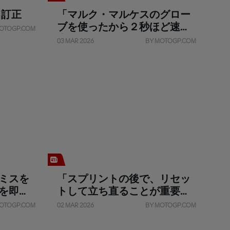
ト訂正
「マルク・マルケスのグロー
ブを使ったから２秒ほど速く
OTOGP.COM
走れたかな？」
03 MAR 2026
BY MOTOGP.COM
ミスを
「スプリントの後で、リセッ
を即
トして立ち直ることが重要だ
った」
OTOGP.COM
02 MAR 2026
BY MOTOGP.COM