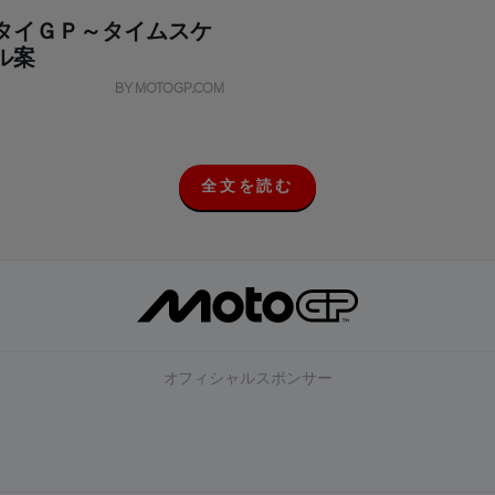
タイＧＰ～タイムスケ
ル案
BY MOTOGP.COM
全文を読む
全
文
を
読
む
オフィシャルスポンサー