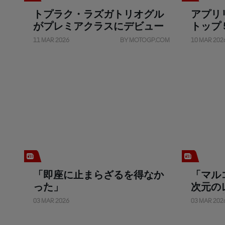
トプラク・ラズガトリオグル
アプリ
がプレミアクラスにデビュー
トップ
11 MAR 2026
BY MOTOGP.COM
10 MAR 202
「即座に止まらざるを得なか
「マル
った」
次元の
互角に
03 MAR 2026
03 MAR 202