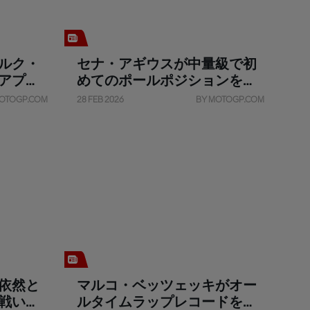
ルク・
セナ・アギウスが中量級で初
アプリ
めてのポールポジションを獲
得
OTOGP.COM
28 FEB 2026
BY MOTOGP.COM
依然と
マルコ・ベッツェッキがオー
戦いた
ルタイムラップレコードを更