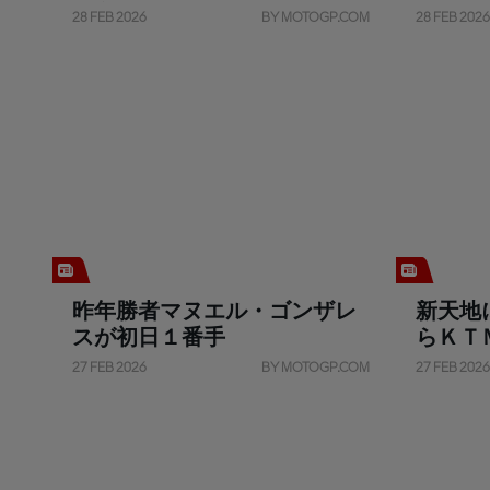
を奪取
28 FEB 2026
BY MOTOGP.COM
28 FEB 2026
昨年勝者マヌエル・ゴンザレ
新天地
スが初日１番手
らＫＴ
ド・ア
27 FEB 2026
BY MOTOGP.COM
27 FEB 2026