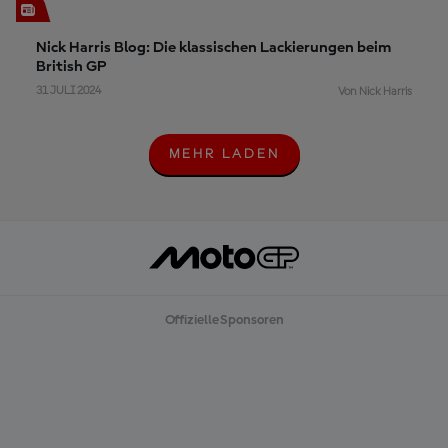
Nick Harris Blog: Die klassischen Lackierungen beim
British GP
31 JULI 2024
Von Nick Harris
MEHR LADEN
M
E
H
R
L
A
D
E
N
Offizielle Sponsoren