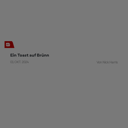
Ein Toast auf Brünn
01 OKT. 2024
Von Nick Harris